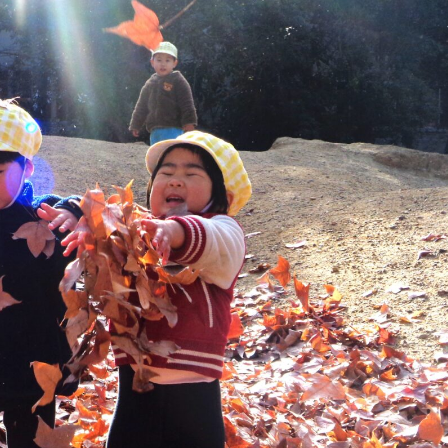
稚園
園児募集要項
育
美⽊多チコス
の理想
美⽊多チコスについて
美⽊多チコスブログ
ラソル ]