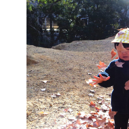
お知らせ
今日の幼
園のこと
教育と保
園舎案内
美⽊多幼稚園
安⼼・安全対策
園の1⽇
給⾷
年間⾏事
課外教室
預かり保育［ヒ
理事長のことば