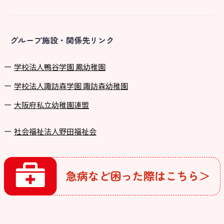
グループ施設・関係先リンク
学校法⼈鴨⾕学園 鳳幼稚園
学校法⼈諏訪森学園 諏訪森幼稚園
⼤阪府私⽴幼稚園連盟
社会福祉法人野田福祉会