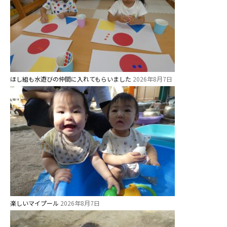
お知らせ
今日の幼稚園
園児募集要項
ほし組も水遊びの仲間に入れてもらいました
2026年8月7日
教職員募集
園のこと
園舎案内
安⼼・安全対策
給⾷
課外教室
楽しいマイプール
2026年8月7日
理事長のことば