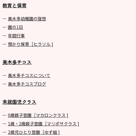
教育と保育
美⽊多幼稚園の理想
園の1⽇
年間⾏事
預かり保育［ヒラソル ]
美木多チコス
美⽊多チコスについて
美⽊多チコスブログ
未就園児クラス
0歳親子登園［マカロンクラス ]
1歳・2歳親子登園［マリポサクラス ]
2歳児ひとり登園［ゆず組 ]