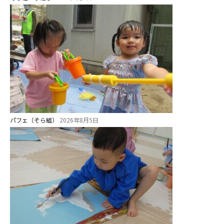
ス ]
2歳児ひとり登園［ゆず組 ]
グループ施設・
関係先リンク
学校法⼈鴨⾕学園 鳳幼稚園
学校法⼈諏訪森学園 諏訪森幼稚
園
パフェ（そら組）
2026年8月5日
⼤阪府私⽴幼稚園連盟
社会福祉法人野田福祉会