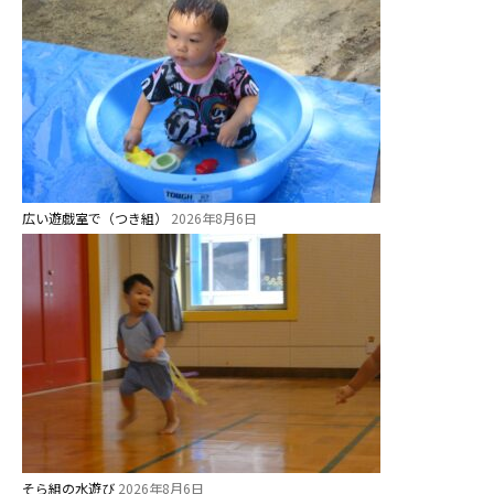
教育と保育
美⽊多幼稚園の理想
園の1⽇
年間⾏事
預かり保育［ヒラソル ]
広い遊戯室で（つき組）
2026年8月6日
美⽊多チコス
美⽊多チコスについて
美⽊多チコスブログ
未就園児クラス
0歳親子登園［マカロンクラス ]
1歳・2歳親子登園［マリポサクラ
そら組の水遊び
2026年8月6日