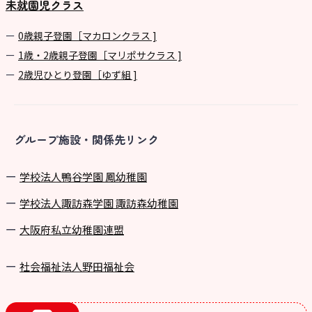
未就園児クラス
0歳親子登園［マカロンクラス ]
1歳・2歳親子登園［マリポサクラス ]
2歳児ひとり登園［ゆず組 ]
グループ施設・関係先リンク
学校法⼈鴨⾕学園 鳳幼稚園
学校法⼈諏訪森学園 諏訪森幼稚園
⼤阪府私⽴幼稚園連盟
社会福祉法人野田福祉会