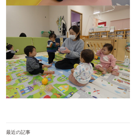
0歳親子登園［マカロンクラス ]
1歳・2歳親子登園［マリポサクラ
ス ]
2歳児ひとり登園［ゆず組 ]
グループ施設・
関係先リンク
学校法⼈鴨⾕学園 鳳幼稚園
学校法⼈諏訪森学園 諏訪森幼稚
園
⼤阪府私⽴幼稚園連盟
社会福祉法人野田福祉会
最近の記事