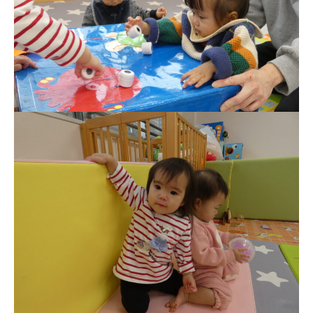
理事長のことば
教育と保育
美⽊多幼稚園の理想
園の1⽇
年間⾏事
預かり保育［ヒラソル ]
美⽊多チコス
美⽊多チコスについて
美⽊多チコスブログ
未就園児クラス