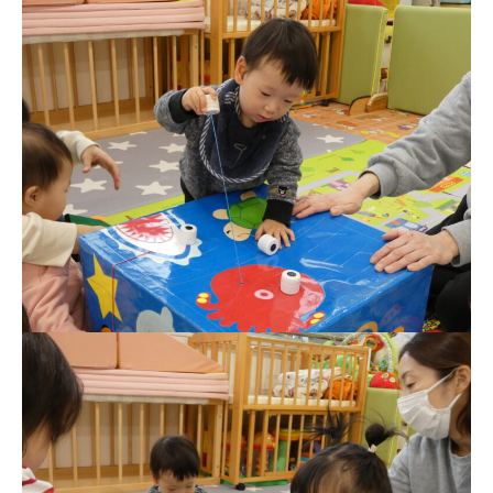
お知らせ
今日の幼稚園
園児募集要項
教職員募集
園のこと
園舎案内
安⼼・安全対策
給⾷
課外教室