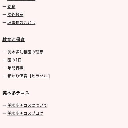
給食
課外教室
理事長のことば
教育と保育
美⽊多幼稚園の理想
園の1⽇
年間⾏事
預かり保育［ヒラソル ]
美木多チコス
美⽊多チコスについて
美⽊多チコスブログ