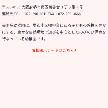
〒590-0138 ⼤阪府堺市南区鴨⾕台３丁５番１号
今日の幼稚園
連絡先TEL：072-296-0011 FAX：072-299-3666
園児募集要項
美木多幼稚園は、堺市南区鴨谷台にある子どもの感性を豊か
にする、豊かな自然環境で遊びを中心としたのびのび保育を
教職員募集
行なっている幼稚園です。
園のこと
情報開⽰データはこちら
園舎案内
安⼼・安全対策
給⾷
課外教室
理事長のことば
教育と保育