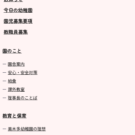
今日の幼稚園
グループ施設・
園児募集要項
関係先リンク
教職員募集
学校法⼈鴨⾕学園 鳳幼稚園
学校法⼈諏訪森学園 諏訪森幼稚
園のこと
園
⼤阪府私⽴幼稚園連盟
園舎案内
安心・安全対策
社会福祉法人野田福祉会
給食
課外教室
理事長のことば
教育と保育
美⽊多幼稚園の理想