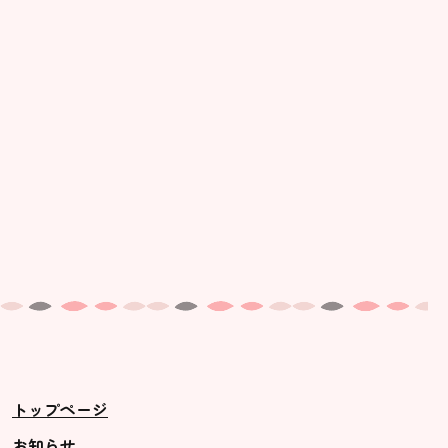
美⽊多幼稚園の理想
園の1⽇
年間⾏事
預かり保育［ヒラソル ]
美⽊多チコス
美⽊多チコスについて
美⽊多チコスブログ
未就園児クラス
0歳親子登園［マカロンクラス ]
1歳・2歳親子登園［マリポサクラ
トップページ
ス ]
2歳児ひとり登園［ゆず組 ]
お知らせ