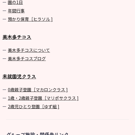
園の1⽇
年間⾏事
預かり保育［ヒラソル ]
美木多チコス
美⽊多チコスについて
美⽊多チコスブログ
未就園児クラス
0歳親子登園［マカロンクラス ]
1歳・2歳親子登園［マリポサクラス ]
2歳児ひとり登園［ゆず組 ]
グループ施設・関係先リンク