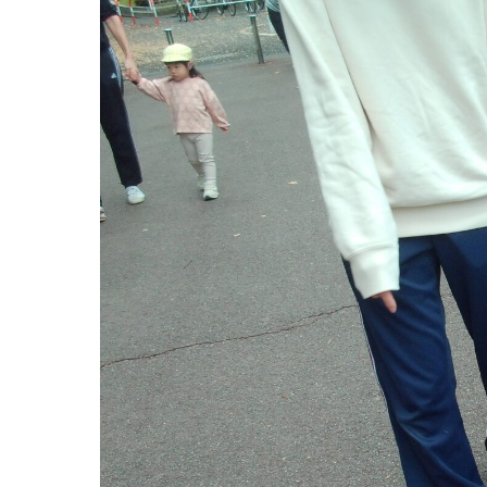
グループ施設・
関係先リンク
学校法⼈鴨⾕学園 鳳幼稚園
学校法⼈諏訪森学園 諏訪森幼稚園
⼤阪府私⽴幼稚園連盟
社会福祉法人野田福祉会