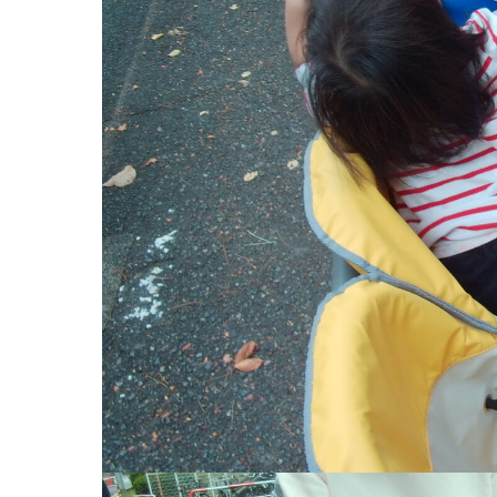
お知らせ
今日の幼
園のこと
教育と保
園舎案内
美⽊多幼稚園
安⼼・安全対策
園の1⽇
給⾷
年間⾏事
課外教室
預かり保育［ヒ
理事長のことば