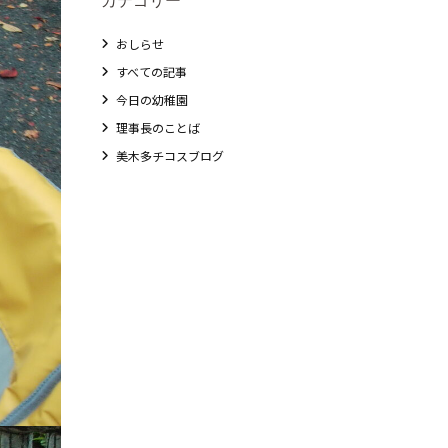
おしらせ
すべての記事
今日の幼稚園
理事長のことば
美木多チコスブログ
教職員募集
未就園児クラス
0歳親子登園［マカロンクラス ]
1歳・2歳親子登園［マリポサクラス ]
2歳児ひとり登園［ゆず組 ]