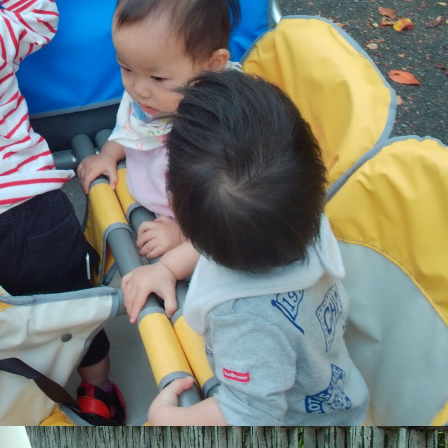
稚園
園児募集要項
育
美⽊多チコス
の理想
美⽊多チコスについて
美⽊多チコスブログ
ラソル ]