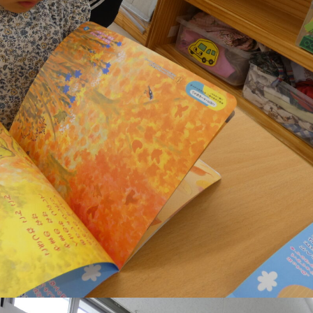
稚園
園児募集要項
育
美⽊多チコス
の理想
美⽊多チコスについて
美⽊多チコスブログ
ラソル ]