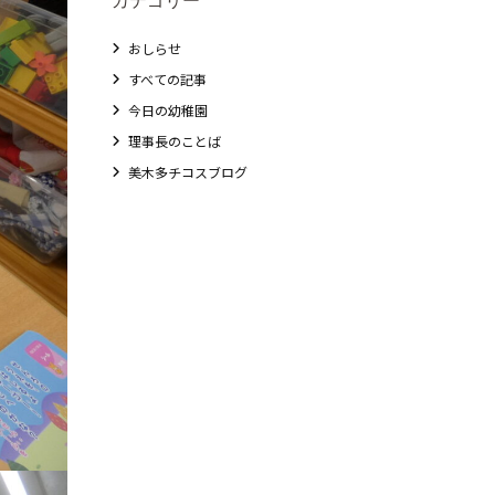
おしらせ
すべての記事
今日の幼稚園
理事長のことば
美木多チコスブログ
教職員募集
未就園児クラス
0歳親子登園［マカロンクラス ]
1歳・2歳親子登園［マリポサクラス ]
2歳児ひとり登園［ゆず組 ]