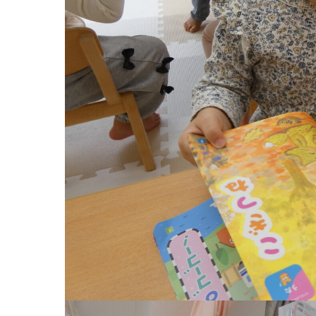
お知らせ
今日の幼
園のこと
教育と保
園舎案内
美⽊多幼稚園
安⼼・安全対策
園の1⽇
給⾷
年間⾏事
課外教室
預かり保育［ヒ
理事長のことば