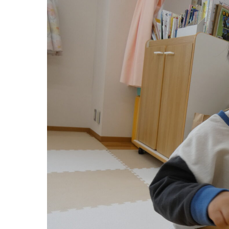
グループ施設・
関係先リンク
学校法⼈鴨⾕学園 鳳幼稚園
学校法⼈諏訪森学園 諏訪森幼稚園
⼤阪府私⽴幼稚園連盟
社会福祉法人野田福祉会