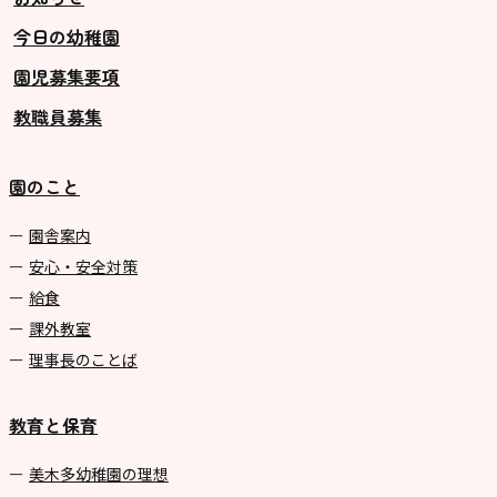
今日の幼稚園
グループ施設・
園児募集要項
関係先リンク
教職員募集
学校法⼈鴨⾕学園 鳳幼稚園
学校法⼈諏訪森学園 諏訪森幼稚
園のこと
園
⼤阪府私⽴幼稚園連盟
園舎案内
安心・安全対策
社会福祉法人野田福祉会
給食
課外教室
理事長のことば
教育と保育
美⽊多幼稚園の理想