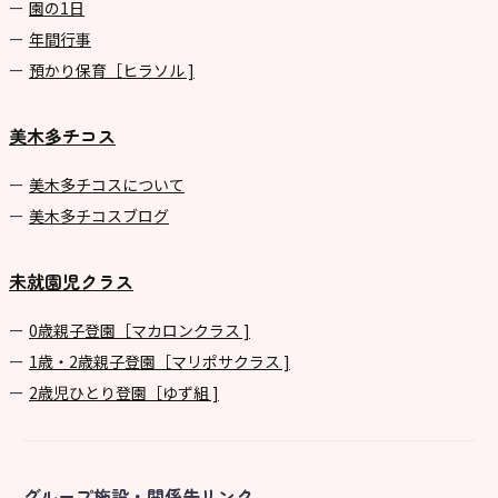
園の1⽇
年間⾏事
預かり保育［ヒラソル ]
美木多チコス
美⽊多チコスについて
美⽊多チコスブログ
未就園児クラス
0歳親子登園［マカロンクラス ]
1歳・2歳親子登園［マリポサクラス ]
2歳児ひとり登園［ゆず組 ]
グループ施設・関係先リンク