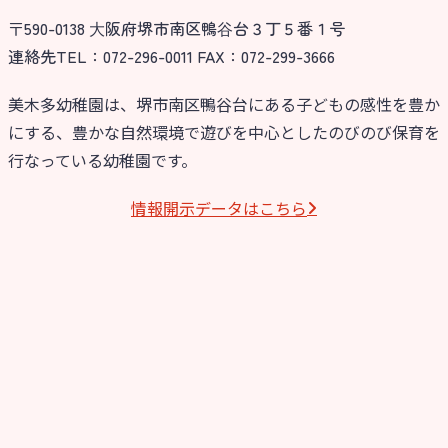
〒590-0138 ⼤阪府堺市南区鴨⾕台３丁５番１号
今日の幼稚園
連絡先TEL：072-296-0011 FAX：072-299-3666
園児募集要項
美木多幼稚園は、堺市南区鴨谷台にある子どもの感性を豊か
にする、豊かな自然環境で遊びを中心としたのびのび保育を
教職員募集
行なっている幼稚園です。
園のこと
情報開⽰データはこちら
園舎案内
安⼼・安全対策
給⾷
課外教室
理事長のことば
教育と保育