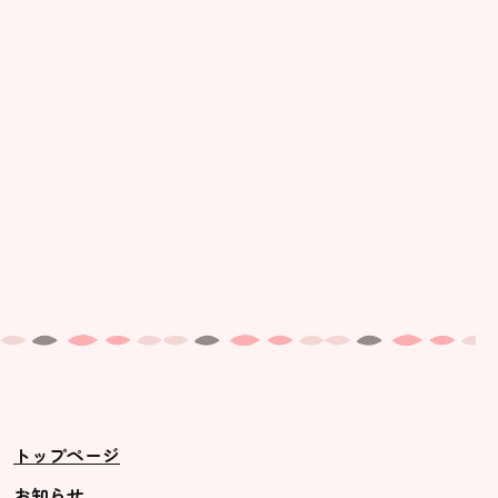
美⽊多幼稚園の理想
園の1⽇
年間⾏事
預かり保育［ヒラソル ]
美⽊多チコス
美⽊多チコスについて
美⽊多チコスブログ
未就園児クラス
0歳親子登園［マカロンクラス ]
1歳・2歳親子登園［マリポサクラ
トップページ
ス ]
2歳児ひとり登園［ゆず組 ]
お知らせ