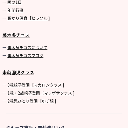
園の1⽇
年間⾏事
預かり保育［ヒラソル ]
美木多チコス
美⽊多チコスについて
美⽊多チコスブログ
未就園児クラス
0歳親子登園［マカロンクラス ]
1歳・2歳親子登園［マリポサクラス ]
2歳児ひとり登園［ゆず組 ]
グループ施設・関係先リンク