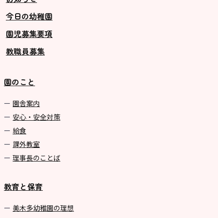
今日の幼稚園
グループ施設・
園児募集要項
関係先リンク
教職員募集
学校法⼈鴨⾕学園 鳳幼稚園
学校法⼈諏訪森学園 諏訪森幼稚
園のこと
園
⼤阪府私⽴幼稚園連盟
園舎案内
安心・安全対策
社会福祉法人野田福祉会
給食
課外教室
理事長のことば
教育と保育
美⽊多幼稚園の理想