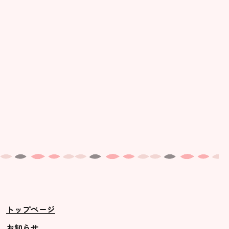
美⽊多幼稚園の理想
園の1⽇
年間⾏事
預かり保育［ヒラソル ]
美⽊多チコス
美⽊多チコスについて
美⽊多チコスブログ
未就園児クラス
0歳親子登園［マカロンクラス ]
1歳・2歳親子登園［マリポサクラ
トップページ
ス ]
2歳児ひとり登園［ゆず組 ]
お知らせ