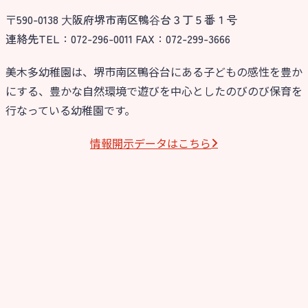
〒590-0138 ⼤阪府堺市南区鴨⾕台３丁５番１号
今日の幼稚園
連絡先TEL：072-296-0011 FAX：072-299-3666
園児募集要項
美木多幼稚園は、堺市南区鴨谷台にある子どもの感性を豊か
にする、豊かな自然環境で遊びを中心としたのびのび保育を
教職員募集
行なっている幼稚園です。
園のこと
情報開⽰データはこちら
園舎案内
安⼼・安全対策
給⾷
課外教室
理事長のことば
教育と保育