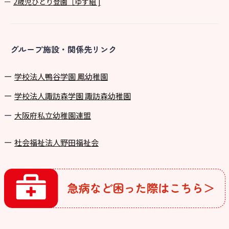
2歳児ひとり登園［ゆず組 ]
グループ施設・関係先リンク
学校法⼈鴨⾕学園 鳳幼稚園
学校法⼈諏訪森学園 諏訪森幼稚園
⼤阪府私⽴幼稚園連盟
社会福祉法人野田福祉会