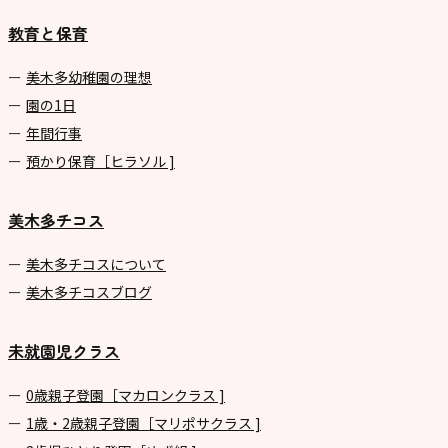
教育と保育
美⽊多幼稚園の理想
園の1⽇
年間⾏事
預かり保育［ヒラソル ]
美木多チコス
美⽊多チコスについて
美⽊多チコスブログ
未就園児クラス
0歳親子登園［マカロンクラス ]
1歳・2歳親子登園［マリポサクラス ]