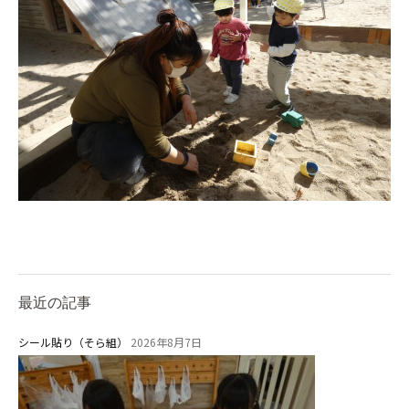
教育と保育
美⽊多幼稚園の理想
園の1⽇
年間⾏事
預かり保育［ヒラソル ]
美⽊多チコス
美⽊多チコスについて
美⽊多チコスブログ
最近の記事
未就園児クラス
シール貼り（そら組）
2026年8月7日
0歳親子登園［マカロンクラス ]
1歳・2歳親子登園［マリポサクラ