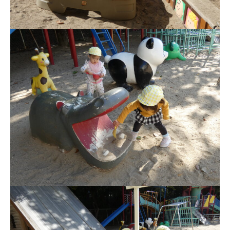
お知らせ
今日の幼稚園
園児募集要項
教職員募集
園のこと
園舎案内
安⼼・安全対策
給⾷
課外教室
理事長のことば