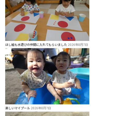
ス ]
2歳児ひとり登園［ゆず組 ]
グループ施設・
関係先リンク
ほし組も水遊びの仲間に入れてもらいました
学校法⼈鴨⾕学園 鳳幼稚園
2026年8月7日
学校法⼈諏訪森学園 諏訪森幼稚
園
⼤阪府私⽴幼稚園連盟
社会福祉法人野田福祉会
楽しいマイプール
2026年8月7日