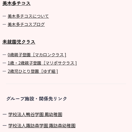
美木多チコス
美⽊多チコスについて
美⽊多チコスブログ
未就園児クラス
0歳親子登園［マカロンクラス ]
1歳・2歳親子登園［マリポサクラス ]
2歳児ひとり登園［ゆず組 ]
グループ施設・関係先リンク
学校法⼈鴨⾕学園 鳳幼稚園
学校法⼈諏訪森学園 諏訪森幼稚園