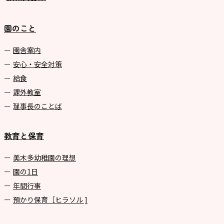
園のこと
園舎案内
安心・安全対策
給食
課外教室
理事長のことば
教育と保育
美⽊多幼稚園の理想
園の1⽇
年間⾏事
預かり保育［ヒラソル ]