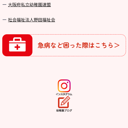
⼤阪府私⽴幼稚園連盟
社会福祉法人野田福祉会