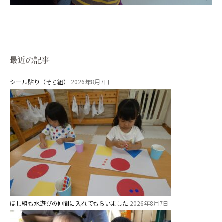
給⾷
課外教室
理事長のことば
最近の記事
教育と保育
シール貼り（そら組）
2026年8月7日
美⽊多幼稚園の理想
園の1⽇
年間⾏事
預かり保育［ヒラソル ]
美⽊多チコス
美⽊多チコスについて
ほし組も水遊びの仲間に入れてもらいました
2026年8月7日
美⽊多チコスブログ