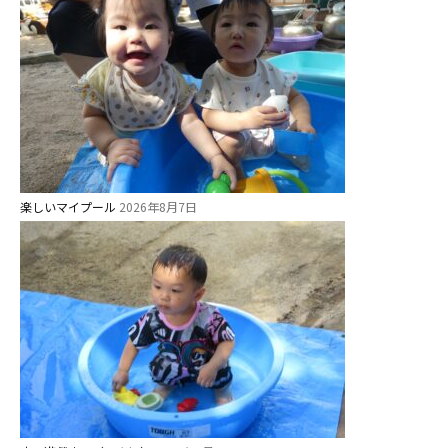
未就園児クラス
0歳親子登園［マカロンクラス ]
1歳・2歳親子登園［マリポサクラ
ス ]
2歳児ひとり登園［ゆず組 ]
楽しいマイプール
2026年8月7日
グループ施設・
関係先リンク
学校法⼈鴨⾕学園 鳳幼稚園
学校法⼈諏訪森学園 諏訪森幼稚
園
⼤阪府私⽴幼稚園連盟
社会福祉法人野田福祉会