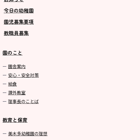
今日の幼稚園
グループ施設・
園児募集要項
関係先リンク
教職員募集
学校法⼈鴨⾕学園 鳳幼稚園
学校法⼈諏訪森学園 諏訪森幼稚
園のこと
園
⼤阪府私⽴幼稚園連盟
園舎案内
安心・安全対策
社会福祉法人野田福祉会
給食
課外教室
理事長のことば
教育と保育
美⽊多幼稚園の理想