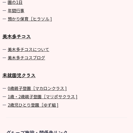
園の1⽇
年間⾏事
預かり保育［ヒラソル ]
美木多チコス
美⽊多チコスについて
美⽊多チコスブログ
未就園児クラス
0歳親子登園［マカロンクラス ]
1歳・2歳親子登園［マリポサクラス ]
2歳児ひとり登園［ゆず組 ]
グループ施設・関係先リンク