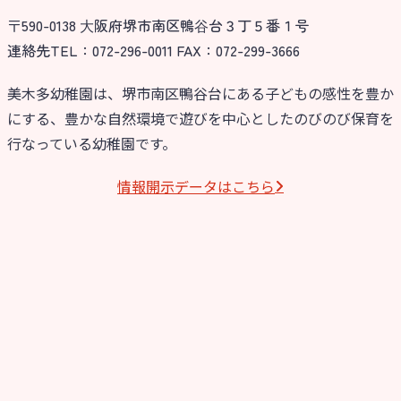
〒590-0138 ⼤阪府堺市南区鴨⾕台３丁５番１号
今日の幼稚園
連絡先TEL：072-296-0011 FAX：072-299-3666
園児募集要項
美木多幼稚園は、堺市南区鴨谷台にある子どもの感性を豊か
にする、豊かな自然環境で遊びを中心としたのびのび保育を
教職員募集
行なっている幼稚園です。
園のこと
情報開⽰データはこちら
園舎案内
安⼼・安全対策
給⾷
課外教室
理事長のことば
教育と保育