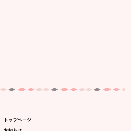
美⽊多幼稚園の理想
園の1⽇
年間⾏事
預かり保育［ヒラソル ]
美⽊多チコス
美⽊多チコスについて
美⽊多チコスブログ
未就園児クラス
0歳親子登園［マカロンクラス ]
1歳・2歳親子登園［マリポサクラ
トップページ
ス ]
2歳児ひとり登園［ゆず組 ]
お知らせ