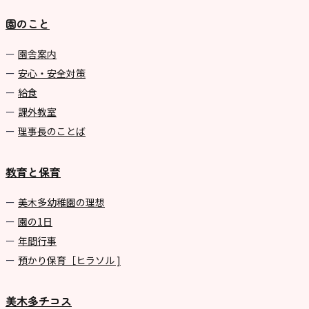
園のこと
園舎案内
安心・安全対策
給食
課外教室
理事長のことば
教育と保育
美⽊多幼稚園の理想
園の1⽇
年間⾏事
預かり保育［ヒラソル ]
美木多チコス