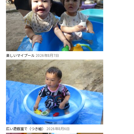
年間⾏事
預かり保育［ヒラソル ]
美⽊多チコス
美⽊多チコスについて
楽しいマイプール
2026年8月7日
美⽊多チコスブログ
未就園児クラス
0歳親子登園［マカロンクラス ]
1歳・2歳親子登園［マリポサクラ
ス ]
2歳児ひとり登園［ゆず組 ]
広い遊戯室で（つき組）
グループ施設・
2026年8月6日