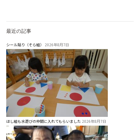
園児募集要項
教職員募集
最近の記事
園のこと
シール貼り（そら組）
2026年8月7日
園舎案内
安⼼・安全対策
給⾷
課外教室
理事長のことば
教育と保育
ほし組も水遊びの仲間に入れてもらいました
2026年8月7日
美⽊多幼稚園の理想
園の1⽇