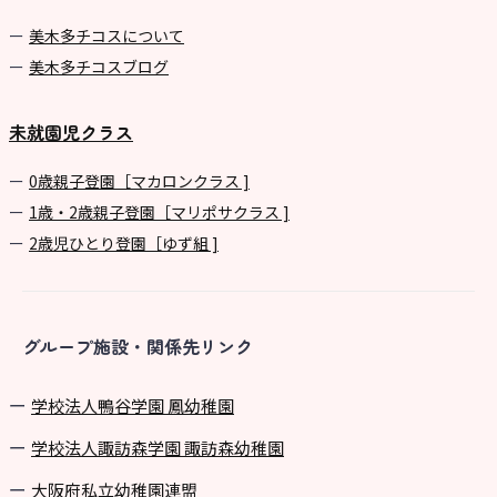
美⽊多チコスについて
美⽊多チコスブログ
未就園児クラス
0歳親子登園［マカロンクラス ]
1歳・2歳親子登園［マリポサクラス ]
2歳児ひとり登園［ゆず組 ]
グループ施設・関係先リンク
学校法⼈鴨⾕学園 鳳幼稚園
学校法⼈諏訪森学園 諏訪森幼稚園
⼤阪府私⽴幼稚園連盟