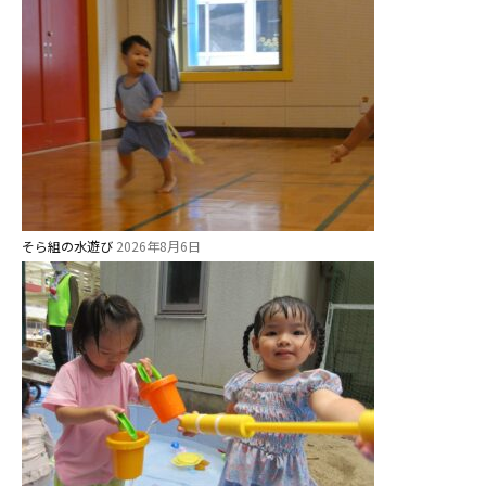
関係先リンク
学校法⼈鴨⾕学園 鳳幼稚園
学校法⼈諏訪森学園 諏訪森幼稚
園
⼤阪府私⽴幼稚園連盟
社会福祉法人野田福祉会
そら組の水遊び
2026年8月6日