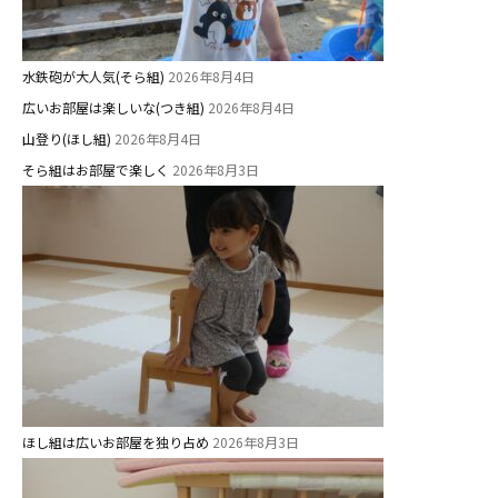
美⽊多チコス
水鉄砲が大人気(そら組)
2026年8月4日
美⽊多チコスについて
広いお部屋は楽しいな(つき組)
2026年8月4日
美⽊多チコスブログ
山登り(ほし組)
2026年8月4日
そら組はお部屋で楽しく
2026年8月3日
未就園児クラス
0歳親子登園［マカロンクラス ]
1歳・2歳親子登園［マリポサクラ
ス ]
2歳児ひとり登園［ゆず組 ]
グループ施設・
関係先リンク
ほし組は広いお部屋を独り占め
2026年8月3日
学校法⼈鴨⾕学園 鳳幼稚園