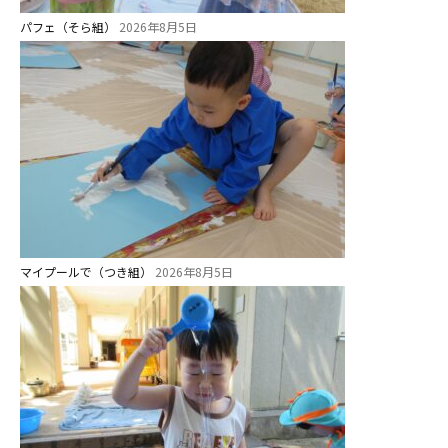
教職員募集
パフェ（そら組）
2026年8月5日
園のこと
園舎案内
安⼼・安全対策
給⾷
課外教室
理事長のことば
マイプールで（つき組）
2026年8月5日
教育と保育
美⽊多幼稚園の理想
園の1⽇
年間⾏事
預かり保育［ヒラソル ]