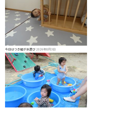
学校法⼈諏訪森学園 諏訪森幼稚
園
⼤阪府私⽴幼稚園連盟
社会福祉法人野田福祉会
今日はつき組が水遊び
2026年8月3日