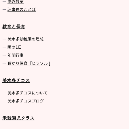
課外教室
理事長のことば
教育と保育
美⽊多幼稚園の理想
園の1⽇
年間⾏事
預かり保育［ヒラソル ]
美木多チコス
美⽊多チコスについて
美⽊多チコスブログ
未就園児クラス