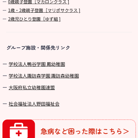
0歳親子登園［マカロンクラス ]
1歳・2歳親子登園［マリポサクラス ]
2歳児ひとり登園［ゆず組 ]
グループ施設・関係先リンク
学校法⼈鴨⾕学園 鳳幼稚園
学校法⼈諏訪森学園 諏訪森幼稚園
⼤阪府私⽴幼稚園連盟
社会福祉法人野田福祉会