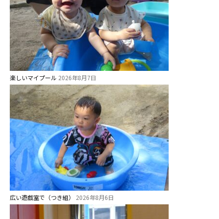
未就園児クラス
0歳親子登園［マカロンクラス ]
1歳・2歳親子登園［マリポサクラ
ス ]
2歳児ひとり登園［ゆず組 ]
楽しいマイプール
2026年8月7日
グループ施設・
関係先リンク
学校法⼈鴨⾕学園 鳳幼稚園
学校法⼈諏訪森学園 諏訪森幼稚
園
⼤阪府私⽴幼稚園連盟
社会福祉法人野田福祉会
広い遊戯室で（つき組）
2026年8月6日