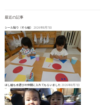
給⾷
課外教室
理事長のことば
最近の記事
シール貼り（そら組）
2026年8月7日
教育と保育
美⽊多幼稚園の理想
園の1⽇
年間⾏事
預かり保育［ヒラソル ]
美⽊多チコス
ほし組も水遊びの仲間に入れてもらいました
2026年8月7日
美⽊多チコスについて
美⽊多チコスブログ