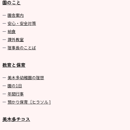
園のこと
園舎案内
安心・安全対策
給食
課外教室
理事長のことば
教育と保育
美⽊多幼稚園の理想
園の1⽇
年間⾏事
預かり保育［ヒラソル ]
美木多チコス