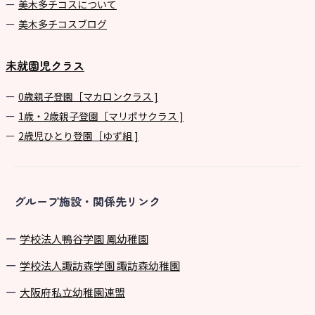
美⽊多チコスについて
美⽊多チコスブログ
未就園児クラス
0歳親子登園［マカロンクラス ]
1歳・2歳親子登園［マリポサクラス ]
2歳児ひとり登園［ゆず組 ]
グループ施設・関係先リンク
学校法⼈鴨⾕学園 鳳幼稚園
学校法⼈諏訪森学園 諏訪森幼稚園
⼤阪府私⽴幼稚園連盟