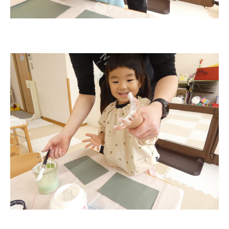
お知らせ
今日の幼稚園
園児募集要項
教職員募集
園のこと
園舎案内
安⼼・安全対策