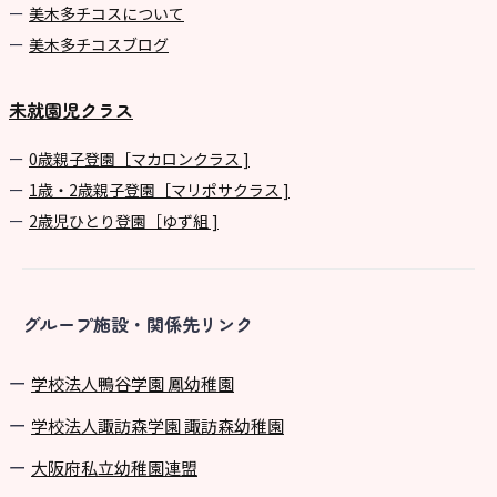
美⽊多チコスについて
美⽊多チコスブログ
未就園児クラス
0歳親子登園［マカロンクラス ]
1歳・2歳親子登園［マリポサクラス ]
2歳児ひとり登園［ゆず組 ]
グループ施設・関係先リンク
学校法⼈鴨⾕学園 鳳幼稚園
学校法⼈諏訪森学園 諏訪森幼稚園
⼤阪府私⽴幼稚園連盟