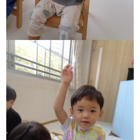
園児募集要項
教職員募集
園のこと
園舎案内
安⼼・安全対策
給⾷
課外教室
理事長のことば
教育と保育
美⽊多幼稚園の理想
園の1⽇