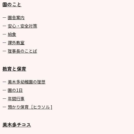
園のこと
園舎案内
安心・安全対策
給食
課外教室
理事長のことば
教育と保育
美⽊多幼稚園の理想
園の1⽇
年間⾏事
預かり保育［ヒラソル ]
美木多チコス