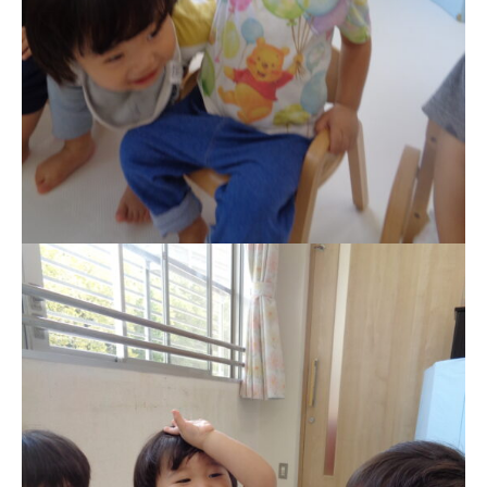
年間⾏事
預かり保育［ヒラソル ]
美⽊多チコス
美⽊多チコスについて
美⽊多チコスブログ
未就園児クラス
0歳親子登園［マカロンクラス ]
1歳・2歳親子登園［マリポサクラ
ス ]
2歳児ひとり登園［ゆず組 ]
グループ施設・