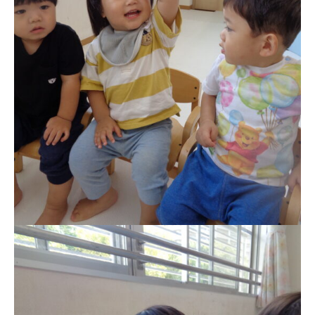
関係先リンク
学校法⼈鴨⾕学園 鳳幼稚園
学校法⼈諏訪森学園 諏訪森幼稚
園
⼤阪府私⽴幼稚園連盟
社会福祉法人野田福祉会