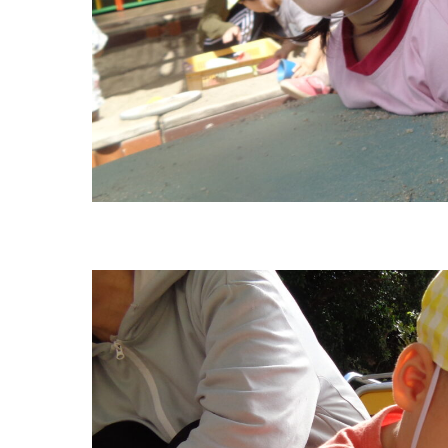
グループ施設・
関係先リンク
学校法⼈鴨⾕学園 鳳幼稚園
学校法⼈諏訪森学園 諏訪森幼稚園
⼤阪府私⽴幼稚園連盟
社会福祉法人野田福祉会