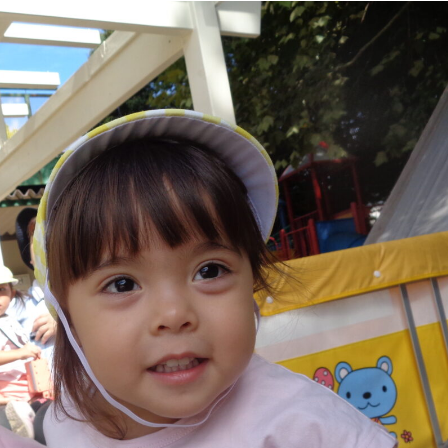
稚園
園児募集要項
育
美⽊多チコス
の理想
美⽊多チコスについて
美⽊多チコスブログ
ラソル ]