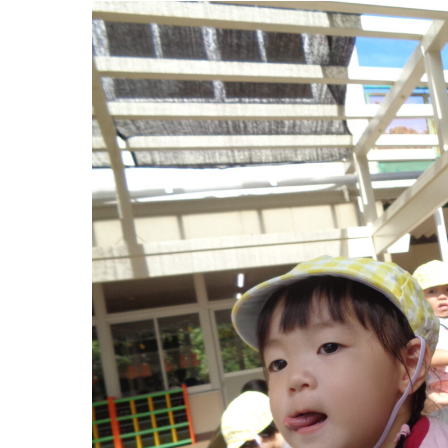
お知らせ
今日の幼
園のこと
教育と保
園舎案内
美⽊多幼稚園
安⼼・安全対策
園の1⽇
給⾷
年間⾏事
課外教室
預かり保育［ヒ
理事長のことば