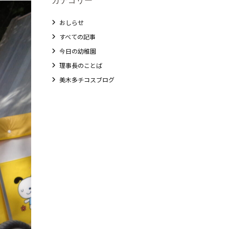
おしらせ
すべての記事
今日の幼稚園
理事長のことば
美木多チコスブログ
教職員募集
未就園児クラス
0歳親子登園［マカロンクラス ]
1歳・2歳親子登園［マリポサクラス ]
2歳児ひとり登園［ゆず組 ]