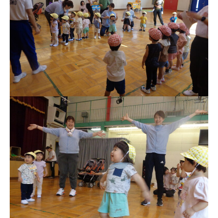
関係先リンク
学校法⼈鴨⾕学園 鳳幼稚園
学校法⼈諏訪森学園 諏訪森幼稚
園
⼤阪府私⽴幼稚園連盟
社会福祉法人野田福祉会