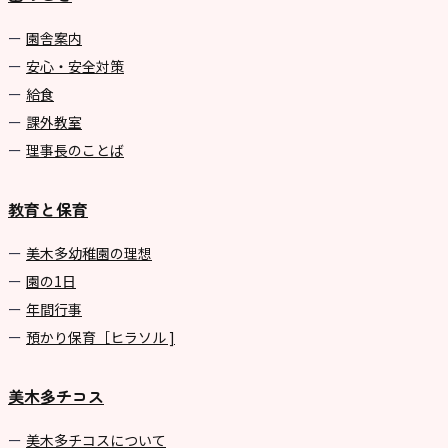
園舎案内
安心・安全対策
給食
課外教室
理事長のことば
教育と保育
美⽊多幼稚園の理想
園の1⽇
年間⾏事
預かり保育［ヒラソル ]
美木多チコス
美⽊多チコスについて