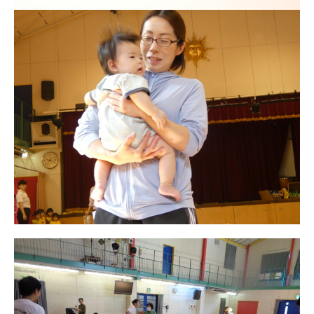
年間⾏事
預かり保育［ヒラソル ]
美⽊多チコス
美⽊多チコスについて
美⽊多チコスブログ
未就園児クラス
0歳親子登園［マカロンクラス ]
1歳・2歳親子登園［マリポサクラ
ス ]
2歳児ひとり登園［ゆず組 ]
グループ施設・