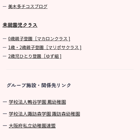
美⽊多チコスブログ
未就園児クラス
0歳親子登園［マカロンクラス ]
1歳・2歳親子登園［マリポサクラス ]
2歳児ひとり登園［ゆず組 ]
グループ施設・関係先リンク
学校法⼈鴨⾕学園 鳳幼稚園
学校法⼈諏訪森学園 諏訪森幼稚園
⼤阪府私⽴幼稚園連盟