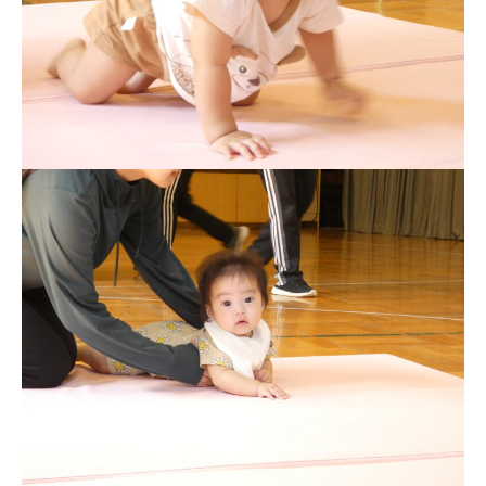
園児募集要項
教職員募集
園のこと
園舎案内
安⼼・安全対策
給⾷
課外教室
理事長のことば
教育と保育
美⽊多幼稚園の理想
園の1⽇