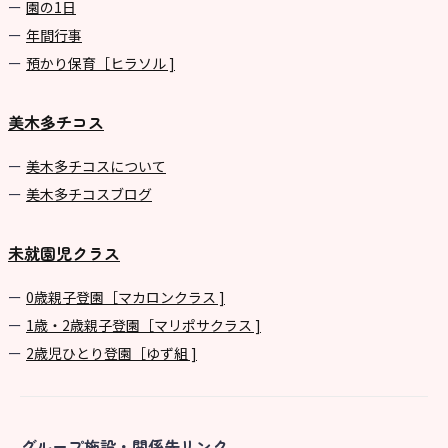
園の1⽇
年間⾏事
預かり保育［ヒラソル ]
美木多チコス
美⽊多チコスについて
美⽊多チコスブログ
未就園児クラス
0歳親子登園［マカロンクラス ]
1歳・2歳親子登園［マリポサクラス ]
2歳児ひとり登園［ゆず組 ]
グループ施設・関係先リンク