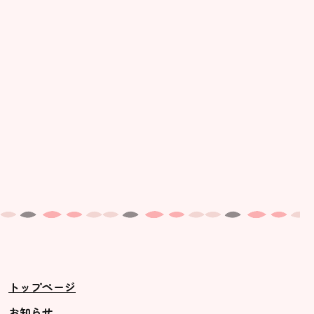
美⽊多幼稚園の理想
園の1⽇
年間⾏事
預かり保育［ヒラソル ]
美⽊多チコス
美⽊多チコスについて
美⽊多チコスブログ
未就園児クラス
0歳親子登園［マカロンクラス ]
1歳・2歳親子登園［マリポサクラ
トップページ
ス ]
2歳児ひとり登園［ゆず組 ]
お知らせ