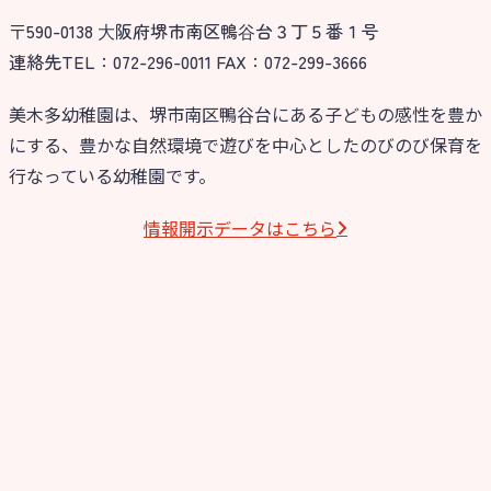
〒590-0138 ⼤阪府堺市南区鴨⾕台３丁５番１号
今日の幼稚園
連絡先TEL：072-296-0011 FAX：072-299-3666
園児募集要項
美木多幼稚園は、堺市南区鴨谷台にある子どもの感性を豊か
にする、豊かな自然環境で遊びを中心としたのびのび保育を
教職員募集
行なっている幼稚園です。
園のこと
情報開⽰データはこちら
園舎案内
安⼼・安全対策
給⾷
課外教室
理事長のことば
教育と保育