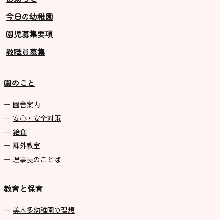
今日の幼稚園
グループ施設・
園児募集要項
関係先リンク
教職員募集
学校法⼈鴨⾕学園 鳳幼稚園
学校法⼈諏訪森学園 諏訪森幼稚
園のこと
園
⼤阪府私⽴幼稚園連盟
園舎案内
安心・安全対策
社会福祉法人野田福祉会
給食
課外教室
理事長のことば
教育と保育
美⽊多幼稚園の理想