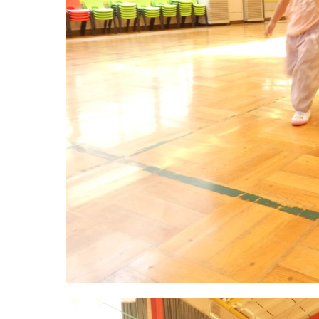
お知らせ
今日の幼
園のこと
教育と保
園舎案内
美⽊多幼稚園
安⼼・安全対策
園の1⽇
給⾷
年間⾏事
課外教室
預かり保育［ヒ
理事長のことば