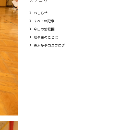
おしらせ
すべての記事
今日の幼稚園
理事長のことば
美木多チコスブログ
教職員募集
未就園児クラス
0歳親子登園［マカロンクラス ]
1歳・2歳親子登園［マリポサクラス ]
2歳児ひとり登園［ゆず組 ]