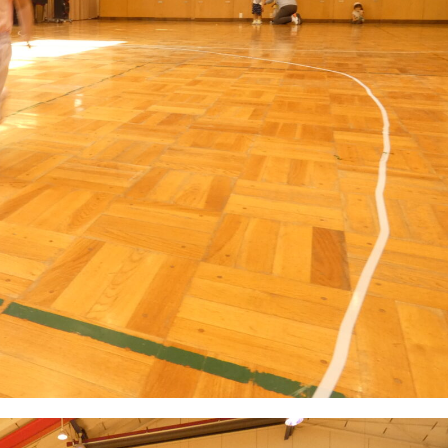
稚園
園児募集要項
育
美⽊多チコス
の理想
美⽊多チコスについて
美⽊多チコスブログ
ラソル ]