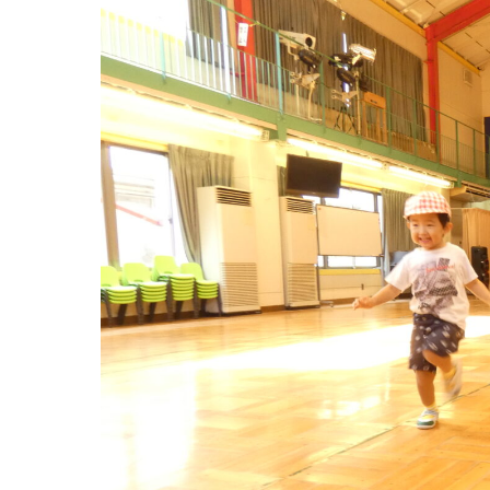
グループ施設・
関係先リンク
学校法⼈鴨⾕学園 鳳幼稚園
学校法⼈諏訪森学園 諏訪森幼稚園
⼤阪府私⽴幼稚園連盟
社会福祉法人野田福祉会