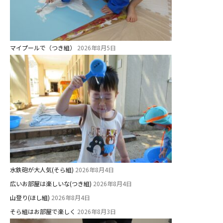
美⽊多チコスブログ
未就園児クラス
マイプールで（つき組）
2026年8月5日
0歳親子登園［マカロンクラス ]
1歳・2歳親子登園［マリポサクラ
ス ]
2歳児ひとり登園［ゆず組 ]
グループ施設・
関係先リンク
学校法⼈鴨⾕学園 鳳幼稚園
水鉄砲が大人気(そら組)
2026年8月4日
広いお部屋は楽しいな(つき組)
2026年8月4日
学校法⼈諏訪森学園 諏訪森幼稚
園
山登り(ほし組)
2026年8月4日
⼤阪府私⽴幼稚園連盟
そら組はお部屋で楽しく
2026年8月3日