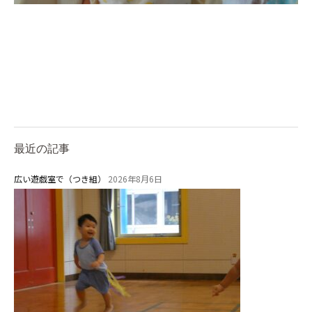
お知らせ
最近の記事
今日の幼稚園
広い遊戯室で（つき組）
2026年8月6日
園児募集要項
教職員募集
園のこと