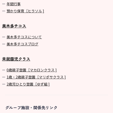
年間⾏事
預かり保育［ヒラソル ]
美木多チコス
美⽊多チコスについて
美⽊多チコスブログ
未就園児クラス
0歳親子登園［マカロンクラス ]
1歳・2歳親子登園［マリポサクラス ]
2歳児ひとり登園［ゆず組 ]
グループ施設・関係先リンク