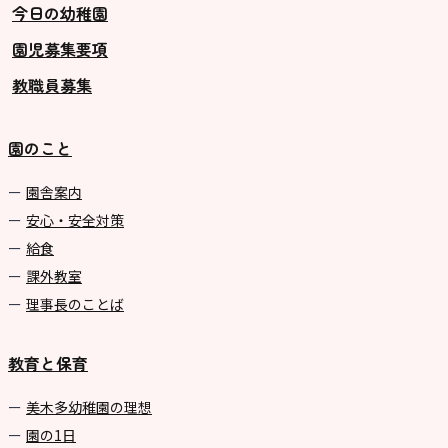
今日の幼稚園
園児募集要項
教職員募集
園のこと
園舎案内
安心・安全対策
給食
課外教室
理事長のことば
教育と保育
美⽊多幼稚園の理想
園の1⽇