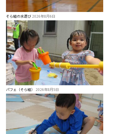
園舎案内
安⼼・安全対策
そら組の水遊び
2026年8月6日
給⾷
課外教室
理事長のことば
教育と保育
美⽊多幼稚園の理想
園の1⽇
パフェ（そら組）
2026年8月5日
年間⾏事
預かり保育［ヒラソル ]
美⽊多チコス
美⽊多チコスについて