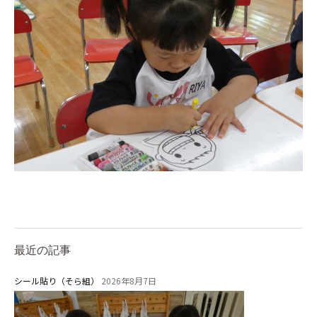
1歳・2歳親子登園［マリポサクラ
ス ]
2歳児ひとり登園［ゆず組 ]
グループ施設・
関係先リンク
学校法⼈鴨⾕学園 鳳幼稚園
学校法⼈諏訪森学園 諏訪森幼稚
園
⼤阪府私⽴幼稚園連盟
社会福祉法人野田福祉会
最近の記事
シール貼り（そら組）
2026年8月7日