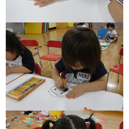
教育と保育
美⽊多幼稚園の理想
園の1⽇
年間⾏事
預かり保育［ヒラソル ]
美⽊多チコス
美⽊多チコスについて
美⽊多チコスブログ
未就園児クラス
0歳親子登園［マカロンクラス ]