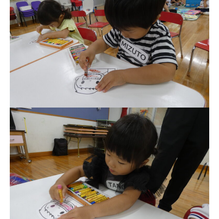
お知らせ
今日の幼稚園
園児募集要項
教職員募集
園のこと
園舎案内
安⼼・安全対策
給⾷
課外教室
理事長のことば