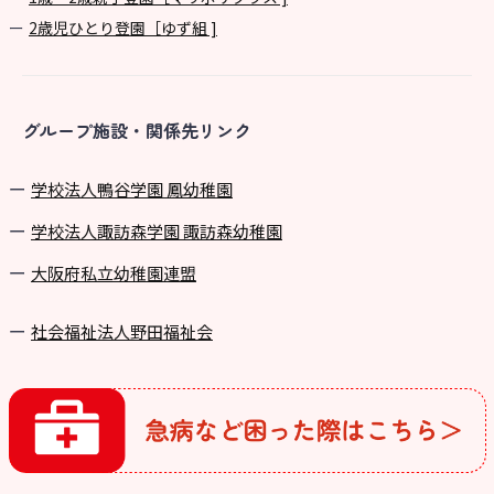
2歳児ひとり登園［ゆず組 ]
グループ施設・関係先リンク
学校法⼈鴨⾕学園 鳳幼稚園
学校法⼈諏訪森学園 諏訪森幼稚園
⼤阪府私⽴幼稚園連盟
社会福祉法人野田福祉会