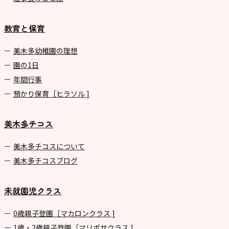
教育と保育
美⽊多幼稚園の理想
園の1⽇
年間⾏事
預かり保育［ヒラソル ]
美木多チコス
美⽊多チコスについて
美⽊多チコスブログ
未就園児クラス
0歳親子登園［マカロンクラス ]
1歳・2歳親子登園［マリポサクラス ]