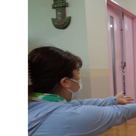
グループ施設・
関係先リンク
学校法⼈鴨⾕学園 鳳幼稚園
学校法⼈諏訪森学園 諏訪森幼稚園
⼤阪府私⽴幼稚園連盟
社会福祉法人野田福祉会