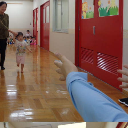
稚園
園児募集要項
育
美⽊多チコス
の理想
美⽊多チコスについて
美⽊多チコスブログ
ラソル ]