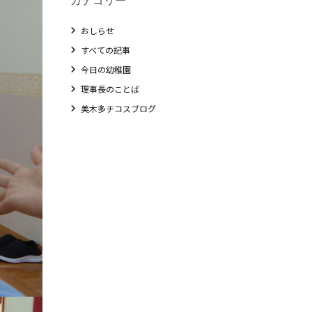
おしらせ
すべての記事
今日の幼稚園
理事長のことば
美木多チコスブログ
教職員募集
未就園児クラス
0歳親子登園［マカロンクラス ]
1歳・2歳親子登園［マリポサクラス ]
2歳児ひとり登園［ゆず組 ]