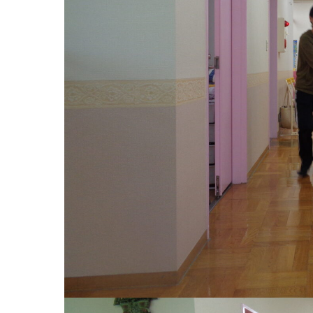
お知らせ
今日の幼
園のこと
教育と保
園舎案内
美⽊多幼稚園
安⼼・安全対策
園の1⽇
給⾷
年間⾏事
課外教室
預かり保育［ヒ
理事長のことば