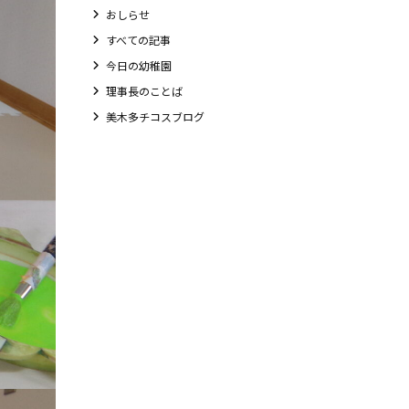
おしらせ
すべての記事
今日の幼稚園
理事長のことば
美木多チコスブログ
教職員募集
未就園児クラス
0歳親子登園［マカロンクラス ]
1歳・2歳親子登園［マリポサクラス ]
2歳児ひとり登園［ゆず組 ]