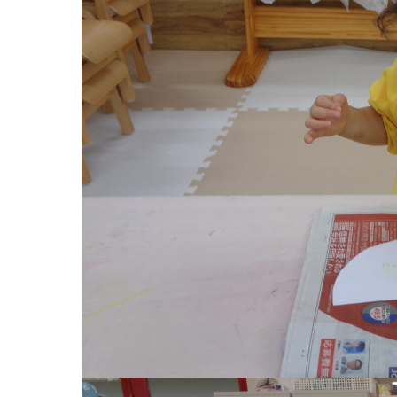
お知らせ
今日の幼
園のこと
教育と保
園舎案内
美⽊多幼稚園
安⼼・安全対策
園の1⽇
給⾷
年間⾏事
課外教室
預かり保育［ヒ
理事長のことば