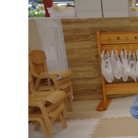
グループ施設・
関係先リンク
学校法⼈鴨⾕学園 鳳幼稚園
学校法⼈諏訪森学園 諏訪森幼稚園
⼤阪府私⽴幼稚園連盟
社会福祉法人野田福祉会