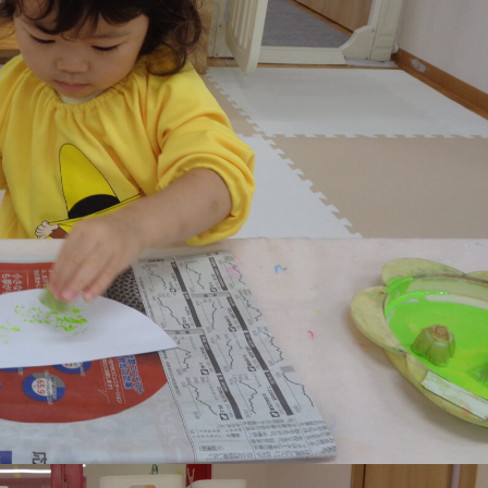
稚園
園児募集要項
育
美⽊多チコス
の理想
美⽊多チコスについて
美⽊多チコスブログ
ラソル ]