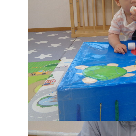
お知らせ
今日の幼
園のこと
教育と保
園舎案内
美⽊多幼稚園
安⼼・安全対策
園の1⽇
給⾷
年間⾏事
課外教室
預かり保育［ヒ
理事長のことば