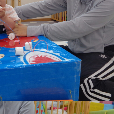
稚園
園児募集要項
育
美⽊多チコス
の理想
美⽊多チコスについて
美⽊多チコスブログ
ラソル ]