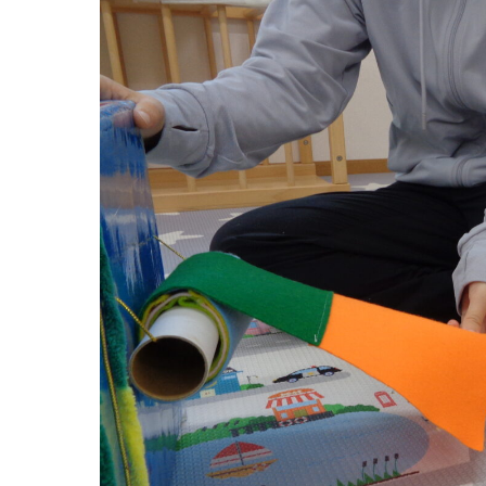
グループ施設・
関係先リンク
学校法⼈鴨⾕学園 鳳幼稚園
学校法⼈諏訪森学園 諏訪森幼稚園
⼤阪府私⽴幼稚園連盟
社会福祉法人野田福祉会