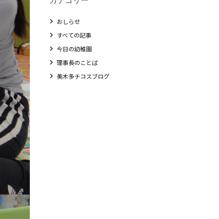
おしらせ
すべての記事
今日の幼稚園
理事長のことば
美木多チコスブログ
教職員募集
未就園児クラス
0歳親子登園［マカロンクラス ]
1歳・2歳親子登園［マリポサクラス ]
2歳児ひとり登園［ゆず組 ]