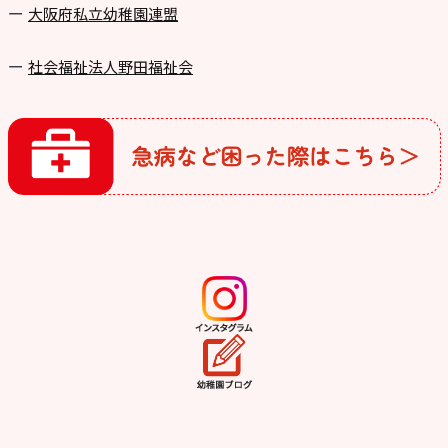
⼤阪府私⽴幼稚園連盟
社会福祉法人野田福祉会