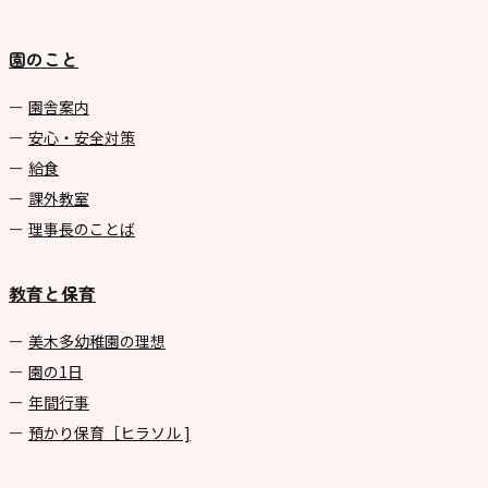
園のこと
園舎案内
安心・安全対策
給食
課外教室
理事長のことば
教育と保育
美⽊多幼稚園の理想
園の1⽇
年間⾏事
預かり保育［ヒラソル ]