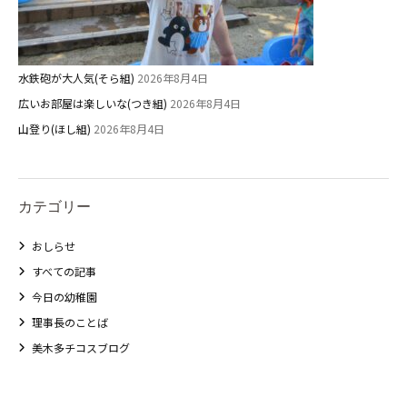
給⾷
課外教室
水鉄砲が大人気(そら組)
2026年8月4日
理事長のことば
広いお部屋は楽しいな(つき組)
2026年8月4日
山登り(ほし組)
2026年8月4日
教育と保育
美⽊多幼稚園の理想
園の1⽇
カテゴリー
年間⾏事
おしらせ
預かり保育［ヒラソル ]
すべての記事
今日の幼稚園
美⽊多チコス
理事長のことば
美木多チコスブログ
美⽊多チコスについて
美⽊多チコスブログ