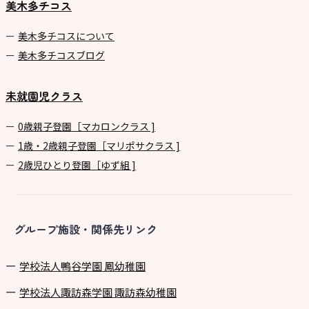
美木多チコス
美⽊多チコスについて
美⽊多チコスブログ
未就園児クラス
0歳親子登園［マカロンクラス ]
1歳・2歳親子登園［マリポサクラス ]
2歳児ひとり登園［ゆず組 ]
グループ施設・関係先リンク
学校法⼈鴨⾕学園 鳳幼稚園
学校法⼈諏訪森学園 諏訪森幼稚園