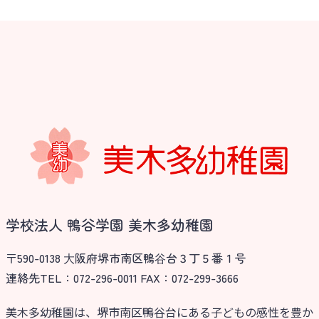
未就園児クラス
0歳親子登園［マカロンクラス ]
1歳・2歳親子登園［マリポサクラ
ス ]
2歳児ひとり登園［ゆず組 ]
グループ施設・
関係先リンク
学校法⼈鴨⾕学園 鳳幼稚園
学校法人 鴨谷学園 美木多幼稚園
学校法⼈諏訪森学園 諏訪森幼稚
園
〒590-0138 ⼤阪府堺市南区鴨⾕台３丁５番１号
⼤阪府私⽴幼稚園連盟
連絡先TEL：072-296-0011 FAX：072-299-3666
社会福祉法人野田福祉会
美木多幼稚園は、堺市南区鴨谷台にある子どもの感性を豊か