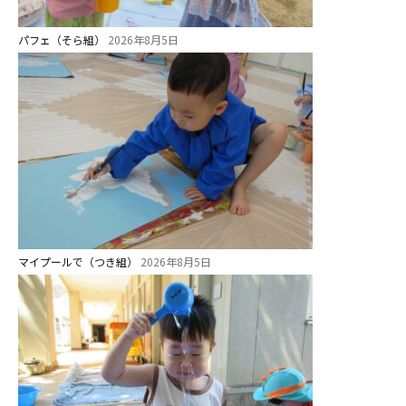
パフェ（そら組）
2026年8月5日
お知らせ
今日の幼稚園
園児募集要項
マイプールで（つき組）
2026年8月5日
教職員募集
園のこと
園舎案内
安⼼・安全対策