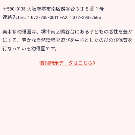
〒590-0138 ⼤阪府堺市南区鴨⾕台３丁５番１号
今日の幼稚園
連絡先TEL：072-296-0011 FAX：072-299-3666
園児募集要項
美木多幼稚園は、堺市南区鴨谷台にある子どもの感性を豊か
にする、豊かな自然環境で遊びを中心としたのびのび保育を
教職員募集
行なっている幼稚園です。
園のこと
情報開⽰データはこちら
園舎案内
安⼼・安全対策
給⾷
課外教室
理事長のことば
教育と保育