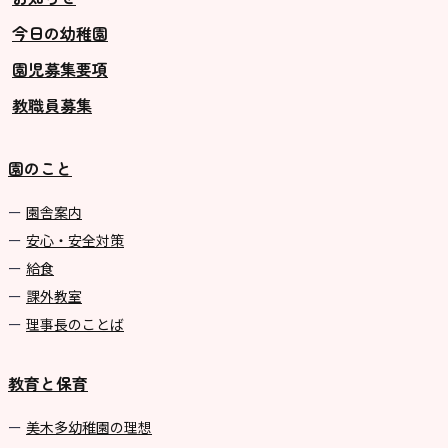
今日の幼稚園
グループ施設・
園児募集要項
関係先リンク
教職員募集
学校法⼈鴨⾕学園 鳳幼稚園
学校法⼈諏訪森学園 諏訪森幼稚
園のこと
園
⼤阪府私⽴幼稚園連盟
園舎案内
安心・安全対策
社会福祉法人野田福祉会
給食
課外教室
理事長のことば
教育と保育
美⽊多幼稚園の理想