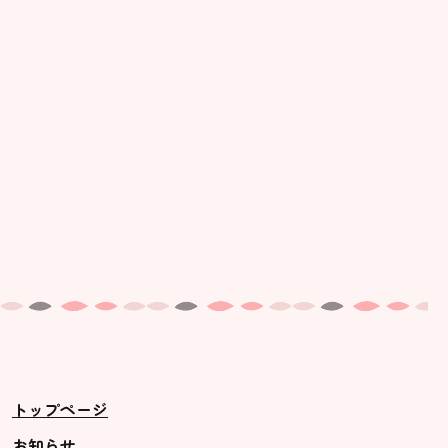
美⽊多幼稚園の理想
園の1⽇
年間⾏事
預かり保育［ヒラソル ]
美⽊多チコス
美⽊多チコスについて
美⽊多チコスブログ
未就園児クラス
0歳親子登園［マカロンクラス ]
1歳・2歳親子登園［マリポサクラ
トップページ
ス ]
2歳児ひとり登園［ゆず組 ]
お知らせ