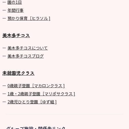
園の1⽇
年間⾏事
預かり保育［ヒラソル ]
美木多チコス
美⽊多チコスについて
美⽊多チコスブログ
未就園児クラス
0歳親子登園［マカロンクラス ]
1歳・2歳親子登園［マリポサクラス ]
2歳児ひとり登園［ゆず組 ]
グループ施設・関係先リンク