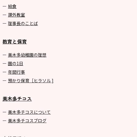
給食
課外教室
理事長のことば
教育と保育
美⽊多幼稚園の理想
園の1⽇
年間⾏事
預かり保育［ヒラソル ]
美木多チコス
美⽊多チコスについて
美⽊多チコスブログ