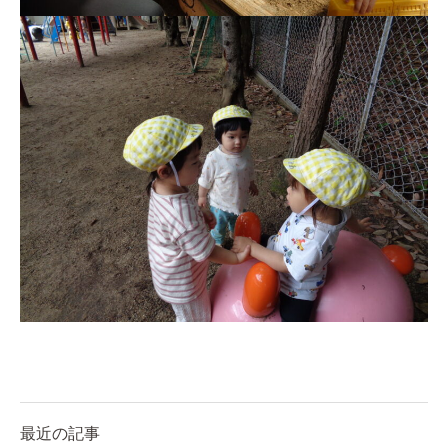
教職員募集
園のこと
園舎案内
安⼼・安全対策
給⾷
課外教室
理事長のことば
教育と保育
美⽊多幼稚園の理想
園の1⽇
年間⾏事
最近の記事