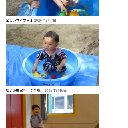
学校法⼈鴨⾕学園 鳳幼稚園
学校法⼈諏訪森学園 諏訪森幼稚
園
楽しいマイプール
2026年8月7日
⼤阪府私⽴幼稚園連盟
社会福祉法人野田福祉会
広い遊戯室で（つき組）
2026年8月6日