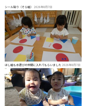
預かり保育［ヒラソル ]
シール貼り（そら組）
2026年8月7日
美⽊多チコス
美⽊多チコスについて
美⽊多チコスブログ
未就園児クラス
0歳親子登園［マカロンクラス ]
1歳・2歳親子登園［マリポサクラ
ほし組も水遊びの仲間に入れてもらいました
2026年8月7日
ス ]
2歳児ひとり登園［ゆず組 ]
グループ施設・
関係先リンク