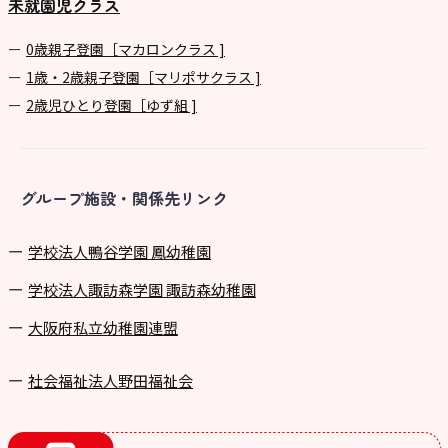
未就園児クラス
0歳親子登園［マカロンクラス ]
1歳・2歳親子登園［マリポサクラス ]
2歳児ひとり登園［ゆず組 ]
グループ施設・関係先リンク
学校法⼈鴨⾕学園 鳳幼稚園
学校法⼈諏訪森学園 諏訪森幼稚園
⼤阪府私⽴幼稚園連盟
社会福祉法人野田福祉会