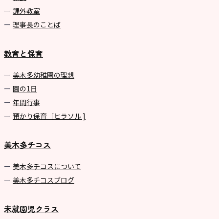
課外教室
理事長のことば
教育と保育
美⽊多幼稚園の理想
園の1⽇
年間⾏事
預かり保育［ヒラソル ]
美木多チコス
美⽊多チコスについて
美⽊多チコスブログ
未就園児クラス