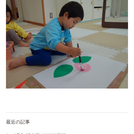
理事長のことば
教育と保育
美⽊多幼稚園の理想
園の1⽇
年間⾏事
預かり保育［ヒラソル ]
美⽊多チコス
美⽊多チコスについて
美⽊多チコスブログ
未就園児クラス
最近の記事
0歳親子登園［マカロンクラス ]