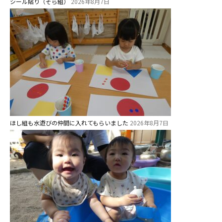
シール貼り（そら組）
2026年8月7日
1歳・2歳親子登園［マリポサクラ
ス ]
2歳児ひとり登園［ゆず組 ]
グループ施設・
関係先リンク
学校法⼈鴨⾕学園 鳳幼稚園
学校法⼈諏訪森学園 諏訪森幼稚
ほし組も水遊びの仲間に入れてもらいました
2026年8月7日
園
⼤阪府私⽴幼稚園連盟
社会福祉法人野田福祉会