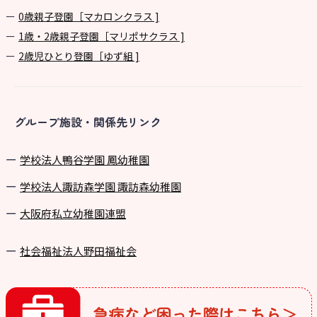
0歳親子登園［マカロンクラス ]
1歳・2歳親子登園［マリポサクラス ]
2歳児ひとり登園［ゆず組 ]
グループ施設・関係先リンク
学校法⼈鴨⾕学園 鳳幼稚園
学校法⼈諏訪森学園 諏訪森幼稚園
⼤阪府私⽴幼稚園連盟
社会福祉法人野田福祉会