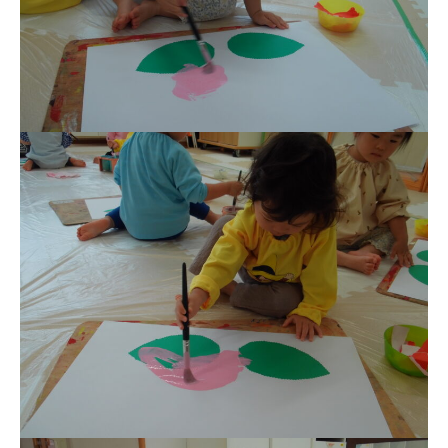
お知らせ
今日の幼稚園
園児募集要項
教職員募集
園のこと
園舎案内
安⼼・安全対策
給⾷
課外教室