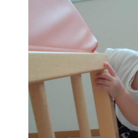
グループ施設・
関係先リンク
学校法⼈鴨⾕学園 鳳幼稚園
学校法⼈諏訪森学園 諏訪森幼稚園
⼤阪府私⽴幼稚園連盟
社会福祉法人野田福祉会