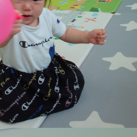
稚園
園児募集要項
育
美⽊多チコス
の理想
美⽊多チコスについて
美⽊多チコスブログ
ラソル ]