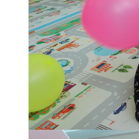
お知らせ
今日の幼
園のこと
教育と保
園舎案内
美⽊多幼稚園
安⼼・安全対策
園の1⽇
給⾷
年間⾏事
課外教室
預かり保育［ヒ
理事長のことば