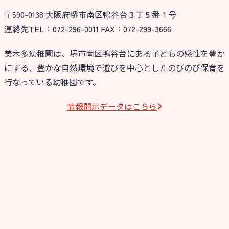
〒590-0138 ⼤阪府堺市南区鴨⾕台３丁５番１号
今日の幼稚園
連絡先TEL：072-296-0011 FAX：072-299-3666
園児募集要項
美木多幼稚園は、堺市南区鴨谷台にある子どもの感性を豊か
にする、豊かな自然環境で遊びを中心としたのびのび保育を
教職員募集
行なっている幼稚園です。
園のこと
情報開⽰データはこちら
園舎案内
安⼼・安全対策
給⾷
課外教室
理事長のことば
教育と保育