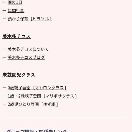
園の1⽇
年間⾏事
預かり保育［ヒラソル ]
美木多チコス
美⽊多チコスについて
美⽊多チコスブログ
未就園児クラス
0歳親子登園［マカロンクラス ]
1歳・2歳親子登園［マリポサクラス ]
2歳児ひとり登園［ゆず組 ]
グループ施設・関係先リンク