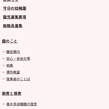
今日の幼稚園
グループ施設・
園児募集要項
関係先リンク
教職員募集
学校法⼈鴨⾕学園 鳳幼稚園
学校法⼈諏訪森学園 諏訪森幼稚
園のこと
園
⼤阪府私⽴幼稚園連盟
園舎案内
安心・安全対策
社会福祉法人野田福祉会
給食
課外教室
理事長のことば
教育と保育
美⽊多幼稚園の理想