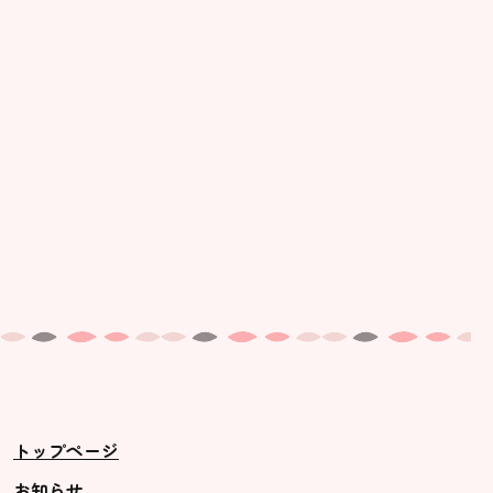
美⽊多幼稚園の理想
園の1⽇
年間⾏事
預かり保育［ヒラソル ]
美⽊多チコス
美⽊多チコスについて
美⽊多チコスブログ
未就園児クラス
0歳親子登園［マカロンクラス ]
1歳・2歳親子登園［マリポサクラ
トップページ
ス ]
2歳児ひとり登園［ゆず組 ]
お知らせ