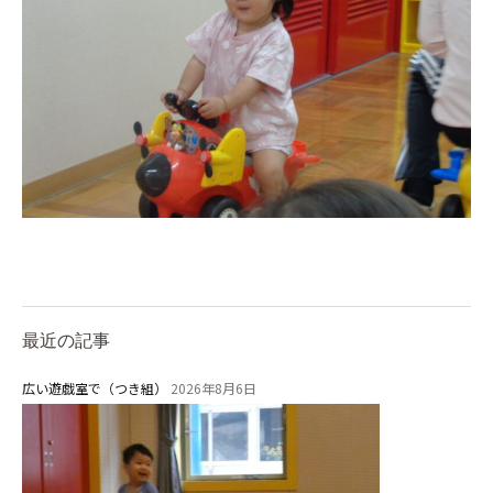
お知らせ
今日の幼稚園
園児募集要項
教職員募集
園のこと
園舎案内
最近の記事
安⼼・安全対策
給⾷
広い遊戯室で（つき組）
2026年8月6日
課外教室
理事長のことば