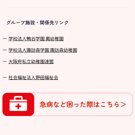
グループ施設・関係先リンク
学校法⼈鴨⾕学園 鳳幼稚園
学校法⼈諏訪森学園 諏訪森幼稚園
⼤阪府私⽴幼稚園連盟
社会福祉法人野田福祉会