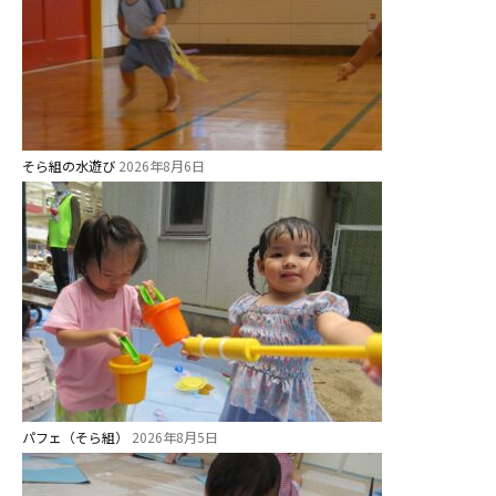
教育と保育
美⽊多幼稚園の理想
園の1⽇
年間⾏事
そら組の水遊び
2026年8月6日
預かり保育［ヒラソル ]
美⽊多チコス
美⽊多チコスについて
美⽊多チコスブログ
未就園児クラス
0歳親子登園［マカロンクラス ]
パフェ（そら組）
2026年8月5日
1歳・2歳親子登園［マリポサクラ