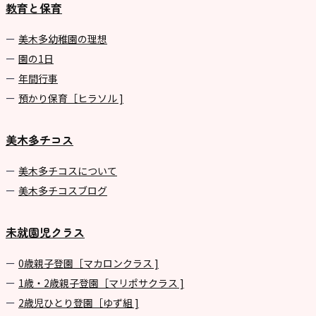
教育と保育
美⽊多幼稚園の理想
園の1⽇
年間⾏事
預かり保育［ヒラソル ]
美木多チコス
美⽊多チコスについて
美⽊多チコスブログ
未就園児クラス
0歳親子登園［マカロンクラス ]
1歳・2歳親子登園［マリポサクラス ]
2歳児ひとり登園［ゆず組 ]