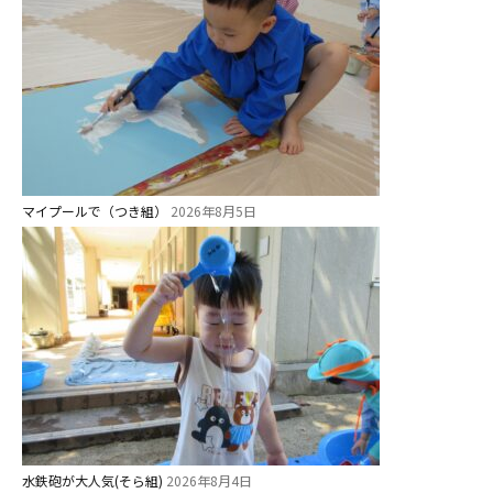
ス ]
2歳児ひとり登園［ゆず組 ]
グループ施設・
関係先リンク
学校法⼈鴨⾕学園 鳳幼稚園
マイプールで（つき組）
2026年8月5日
学校法⼈諏訪森学園 諏訪森幼稚
園
⼤阪府私⽴幼稚園連盟
社会福祉法人野田福祉会
水鉄砲が大人気(そら組)
2026年8月4日