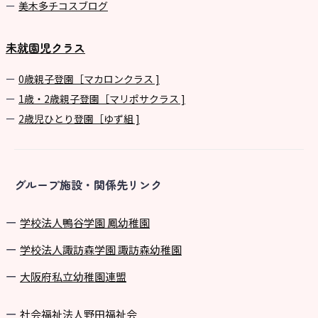
美⽊多チコスブログ
未就園児クラス
0歳親子登園［マカロンクラス ]
1歳・2歳親子登園［マリポサクラス ]
2歳児ひとり登園［ゆず組 ]
グループ施設・関係先リンク
学校法⼈鴨⾕学園 鳳幼稚園
学校法⼈諏訪森学園 諏訪森幼稚園
⼤阪府私⽴幼稚園連盟
社会福祉法人野田福祉会