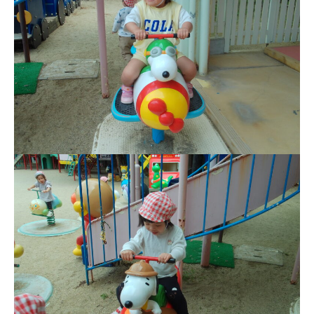
園児募集要項
教職員募集
園のこと
園舎案内
安⼼・安全対策
給⾷
課外教室
理事長のことば
教育と保育
美⽊多幼稚園の理想
園の1⽇
年間⾏事