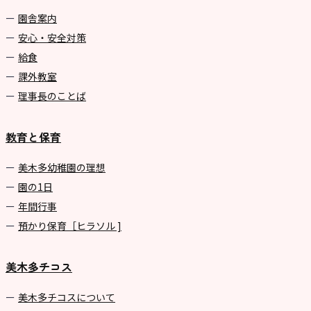
園舎案内
安心・安全対策
給食
課外教室
理事長のことば
教育と保育
美⽊多幼稚園の理想
園の1⽇
年間⾏事
預かり保育［ヒラソル ]
美木多チコス
美⽊多チコスについて