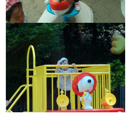
預かり保育［ヒラソル ]
美⽊多チコス
美⽊多チコスについて
美⽊多チコスブログ
未就園児クラス
0歳親子登園［マカロンクラス ]
1歳・2歳親子登園［マリポサクラ
ス ]
2歳児ひとり登園［ゆず組 ]
グループ施設・
関係先リンク