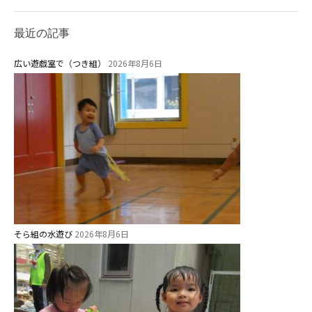
学校法⼈鴨⾕学園 鳳幼稚園
最近の記事
学校法⼈諏訪森学園 諏訪森幼稚
園
広い遊戯室で（つき組）
2026年8月6日
⼤阪府私⽴幼稚園連盟
社会福祉法人野田福祉会
そら組の水遊び
2026年8月6日