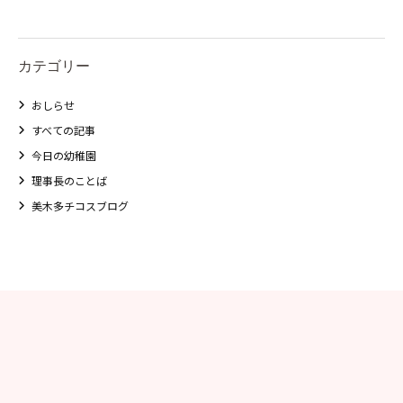
美⽊多チコス
カテゴリー
美⽊多チコスについて
おしらせ
美⽊多チコスブログ
すべての記事
今日の幼稚園
未就園児クラス
理事長のことば
0歳親子登園［マカロンクラス ]
美木多チコスブログ
1歳・2歳親子登園［マリポサクラ
ス ]
2歳児ひとり登園［ゆず組 ]
グループ施設・
関係先リンク
学校法⼈鴨⾕学園 鳳幼稚園