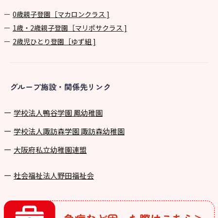
0歳親子登園［マカロンクラス ]
1歳・2歳親子登園［マリポサクラス ]
2歳児ひとり登園［ゆず組 ]
グループ施設・関係先リンク
学校法⼈鴨⾕学園 鳳幼稚園
学校法⼈諏訪森学園 諏訪森幼稚園
⼤阪府私⽴幼稚園連盟
社会福祉法人野田福祉会