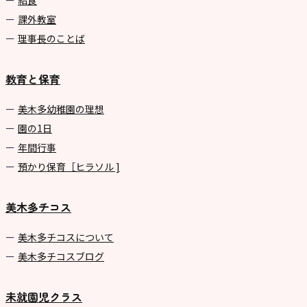
給食
課外教室
理事長のことば
教育と保育
美⽊多幼稚園の理想
園の1⽇
年間⾏事
預かり保育［ヒラソル ]
美木多チコス
美⽊多チコスについて
美⽊多チコスブログ
未就園児クラス