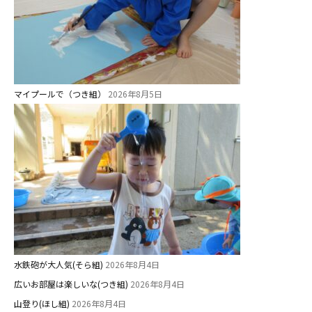
教職員募集
園のこと
園舎案内
マイプールで（つき組）
2026年8月5日
安⼼・安全対策
給⾷
課外教室
理事長のことば
教育と保育
美⽊多幼稚園の理想
園の1⽇
水鉄砲が大人気(そら組)
2026年8月4日
年間⾏事
広いお部屋は楽しいな(つき組)
2026年8月4日
山登り(ほし組)
預かり保育［ヒラソル ]
2026年8月4日