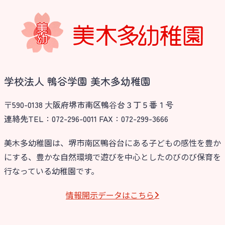
学校法⼈諏訪森学園 諏訪森幼稚
園
⼤阪府私⽴幼稚園連盟
社会福祉法人野田福祉会
学校法人 鴨谷学園 美木多幼稚園
〒590-0138 ⼤阪府堺市南区鴨⾕台３丁５番１号
連絡先TEL：072-296-0011 FAX：072-299-3666
美木多幼稚園は、堺市南区鴨谷台にある子どもの感性を豊か
にする、豊かな自然環境で遊びを中心としたのびのび保育を
行なっている幼稚園です。
情報開⽰データはこちら