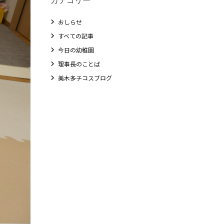
おしらせ
すべての記事
今日の幼稚園
理事長のことば
美木多チコスブログ
教職員募集
未就園児クラス
0歳親子登園［マカロンクラス ]
1歳・2歳親子登園［マリポサクラス ]
2歳児ひとり登園［ゆず組 ]