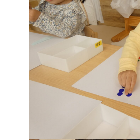
お知らせ
今日の幼
園のこと
教育と保
園舎案内
美⽊多幼稚園
安⼼・安全対策
園の1⽇
給⾷
年間⾏事
課外教室
預かり保育［ヒ
理事長のことば