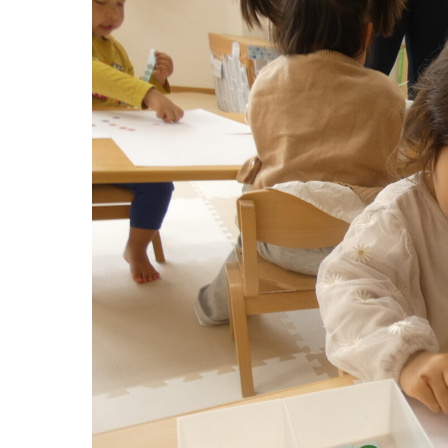
グループ施設・
関係先リンク
学校法⼈鴨⾕学園 鳳幼稚園
学校法⼈諏訪森学園 諏訪森幼稚園
⼤阪府私⽴幼稚園連盟
社会福祉法人野田福祉会