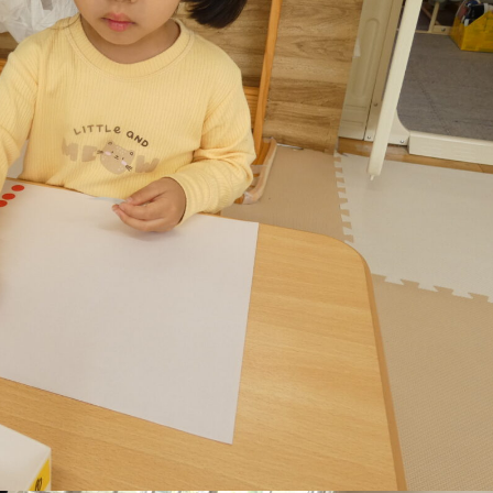
稚園
園児募集要項
育
美⽊多チコス
の理想
美⽊多チコスについて
美⽊多チコスブログ
ラソル ]