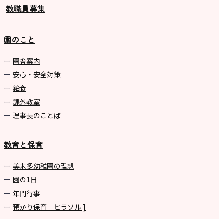
教職員募集
園のこと
園舎案内
安心・安全対策
給食
課外教室
理事長のことば
教育と保育
美⽊多幼稚園の理想
園の1⽇
年間⾏事
預かり保育［ヒラソル ]