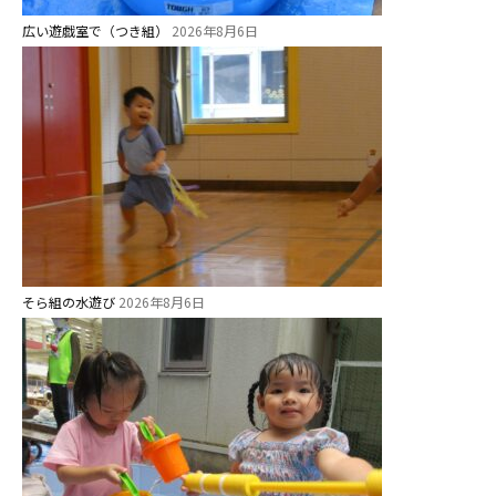
広い遊戯室で（つき組）
2026年8月6日
未就園児クラス
0歳親子登園［マカロンクラス ]
1歳・2歳親子登園［マリポサクラ
ス ]
2歳児ひとり登園［ゆず組 ]
グループ施設・
関係先リンク
そら組の水遊び
2026年8月6日
学校法⼈鴨⾕学園 鳳幼稚園
学校法⼈諏訪森学園 諏訪森幼稚
園
⼤阪府私⽴幼稚園連盟
社会福祉法人野田福祉会