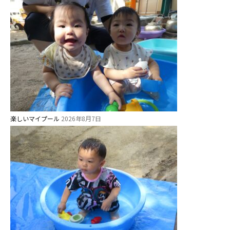
安⼼・安全対策
給⾷
課外教室
理事長のことば
教育と保育
美⽊多幼稚園の理想
楽しいマイプール
2026年8月7日
園の1⽇
年間⾏事
預かり保育［ヒラソル ]
美⽊多チコス
美⽊多チコスについて
美⽊多チコスブログ