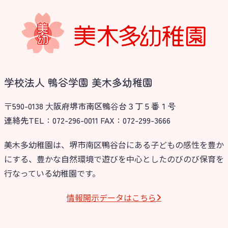
学校法⼈諏訪森学園 諏訪森幼稚
園
⼤阪府私⽴幼稚園連盟
社会福祉法人野田福祉会
学校法人 鴨谷学園 美木多幼稚園
〒590-0138 ⼤阪府堺市南区鴨⾕台３丁５番１号
連絡先TEL：072-296-0011 FAX：072-299-3666
美木多幼稚園は、堺市南区鴨谷台にある子どもの感性を豊か
にする、豊かな自然環境で遊びを中心としたのびのび保育を
行なっている幼稚園です。
情報開⽰データはこちら