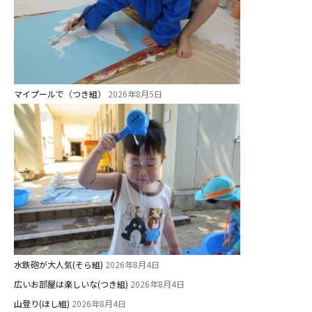
教職員募集
園のこと
園舎案内
マイプールで（つき組）
2026年8月5日
安⼼・安全対策
給⾷
課外教室
理事長のことば
教育と保育
美⽊多幼稚園の理想
園の1⽇
水鉄砲が大人気(そら組)
2026年8月4日
年間⾏事
広いお部屋は楽しいな(つき組)
2026年8月4日
山登り(ほし組)
預かり保育［ヒラソル ]
2026年8月4日