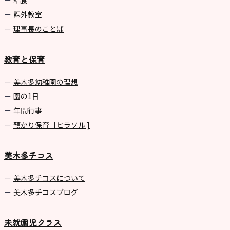
給食
課外教室
理事長のことば
教育と保育
美⽊多幼稚園の理想
園の1⽇
年間⾏事
預かり保育［ヒラソル ]
美木多チコス
美⽊多チコスについて
美⽊多チコスブログ
未就園児クラス