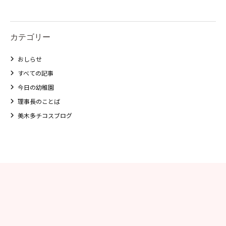
美⽊多チコス
カテゴリー
美⽊多チコスについて
おしらせ
美⽊多チコスブログ
すべての記事
今日の幼稚園
未就園児クラス
理事長のことば
0歳親子登園［マカロンクラス ]
美木多チコスブログ
1歳・2歳親子登園［マリポサクラ
ス ]
2歳児ひとり登園［ゆず組 ]
グループ施設・
関係先リンク
学校法⼈鴨⾕学園 鳳幼稚園