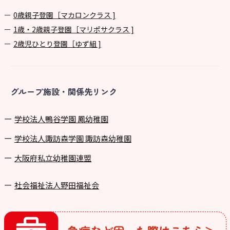
0歳親子登園［マカロンクラス ]
1歳・2歳親子登園［マリポサクラス ]
2歳児ひとり登園［ゆず組 ]
グループ施設・関係先リンク
学校法⼈鴨⾕学園 鳳幼稚園
学校法⼈諏訪森学園 諏訪森幼稚園
⼤阪府私⽴幼稚園連盟
社会福祉法人野田福祉会