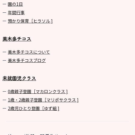
園の1⽇
年間⾏事
預かり保育［ヒラソル ]
美木多チコス
美⽊多チコスについて
美⽊多チコスブログ
未就園児クラス
0歳親子登園［マカロンクラス ]
1歳・2歳親子登園［マリポサクラス ]
2歳児ひとり登園［ゆず組 ]