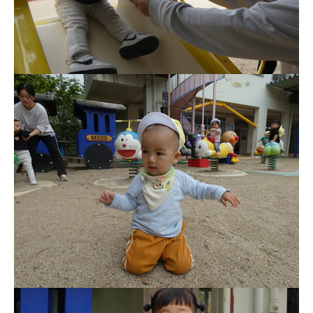
園舎案内
安⼼・安全対策
給⾷
課外教室
理事長のことば
教育と保育
美⽊多幼稚園の理想
園の1⽇
年間⾏事
預かり保育［ヒラソル ]
美⽊多チコス