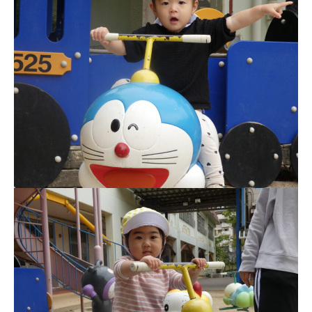
美⽊多チコスについて
美⽊多チコスブログ
未就園児クラス
0歳親子登園［マカロンクラス ]
1歳・2歳親子登園［マリポサクラ
ス ]
2歳児ひとり登園［ゆず組 ]
グループ施設・
関係先リンク
学校法⼈鴨⾕学園 鳳幼稚園
学校法⼈諏訪森学園 諏訪森幼稚
園
⼤阪府私⽴幼稚園連盟