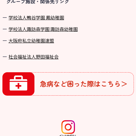
グループ施設・関係先リンク
学校法⼈鴨⾕学園 鳳幼稚園
学校法⼈諏訪森学園 諏訪森幼稚園
⼤阪府私⽴幼稚園連盟
社会福祉法人野田福祉会