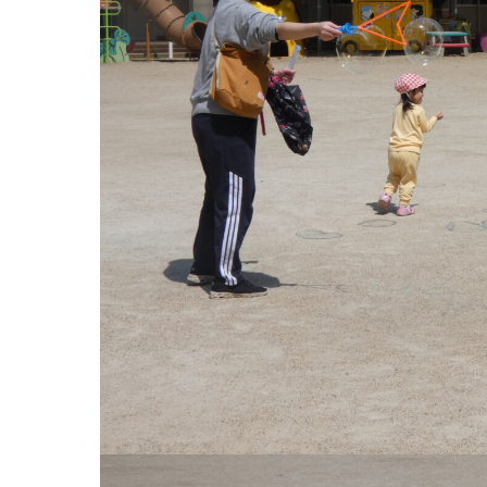
お知らせ
今日の幼
園のこと
教育と保
園舎案内
美⽊多幼稚園
安⼼・安全対策
園の1⽇
給⾷
年間⾏事
課外教室
預かり保育［ヒ
理事長のことば