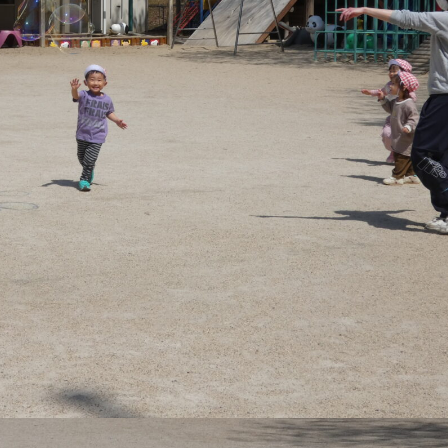
稚園
園児募集要項
育
美⽊多チコス
の理想
美⽊多チコスについて
美⽊多チコスブログ
ラソル ]