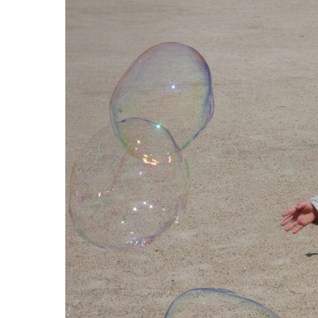
グループ施設・
関係先リンク
学校法⼈鴨⾕学園 鳳幼稚園
学校法⼈諏訪森学園 諏訪森幼稚園
⼤阪府私⽴幼稚園連盟
社会福祉法人野田福祉会