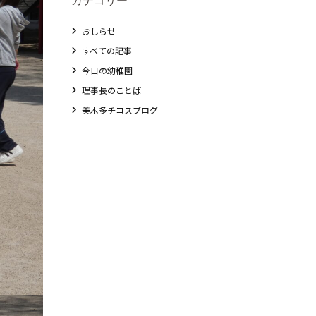
おしらせ
すべての記事
今日の幼稚園
理事長のことば
美木多チコスブログ
教職員募集
未就園児クラス
0歳親子登園［マカロンクラス ]
1歳・2歳親子登園［マリポサクラス ]
2歳児ひとり登園［ゆず組 ]