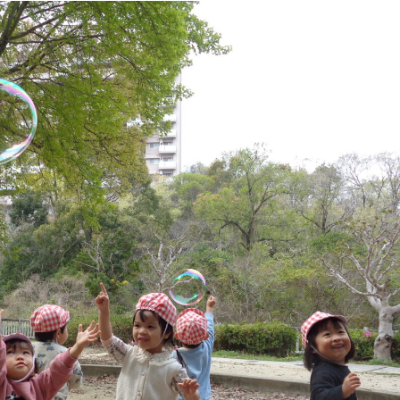
稚園
園児募集要項
育
美⽊多チコス
の理想
美⽊多チコスについて
美⽊多チコスブログ
ラソル ]