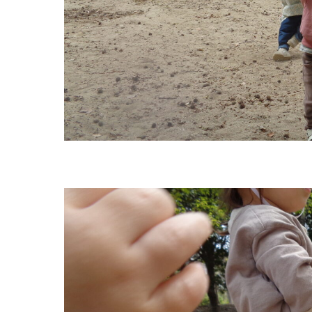
グループ施設・
関係先リンク
学校法⼈鴨⾕学園 鳳幼稚園
学校法⼈諏訪森学園 諏訪森幼稚園
⼤阪府私⽴幼稚園連盟
社会福祉法人野田福祉会