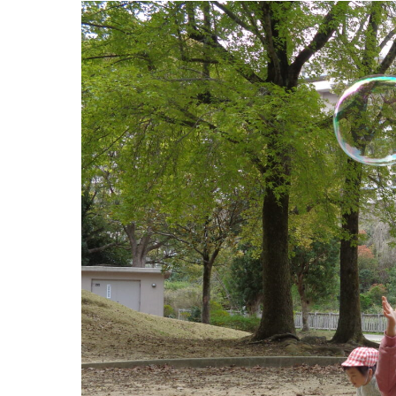
お知らせ
今日の幼
園のこと
教育と保
園舎案内
美⽊多幼稚園
安⼼・安全対策
園の1⽇
給⾷
年間⾏事
課外教室
預かり保育［ヒ
理事長のことば