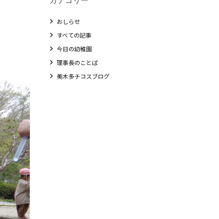
おしらせ
すべての記事
今日の幼稚園
理事長のことば
美木多チコスブログ
教職員募集
未就園児クラス
0歳親子登園［マカロンクラス ]
1歳・2歳親子登園［マリポサクラス ]
2歳児ひとり登園［ゆず組 ]