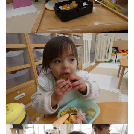
美⽊多チコス
美⽊多チコスについて
美⽊多チコスブログ
未就園児クラス
0歳親子登園［マカロンクラス ]
1歳・2歳親子登園［マリポサクラ
ス ]
2歳児ひとり登園［ゆず組 ]
グループ施設・
関係先リンク
学校法⼈鴨⾕学園 鳳幼稚園