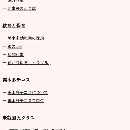
課外教室
理事長のことば
教育と保育
美⽊多幼稚園の理想
園の1⽇
年間⾏事
預かり保育［ヒラソル ]
美木多チコス
美⽊多チコスについて
美⽊多チコスブログ
未就園児クラス