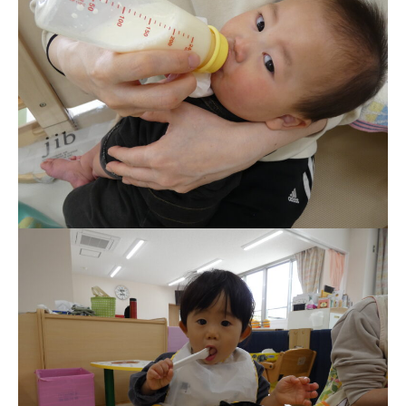
教職員募集
園のこと
園舎案内
安⼼・安全対策
給⾷
課外教室
理事長のことば
教育と保育
美⽊多幼稚園の理想
園の1⽇
年間⾏事
預かり保育［ヒラソル ]