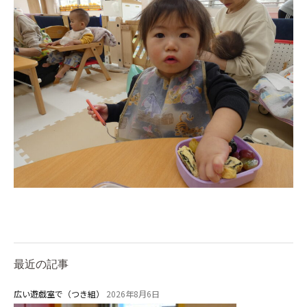
学校法⼈諏訪森学園 諏訪森幼稚
園
⼤阪府私⽴幼稚園連盟
社会福祉法人野田福祉会
最近の記事
広い遊戯室で（つき組）
2026年8月6日