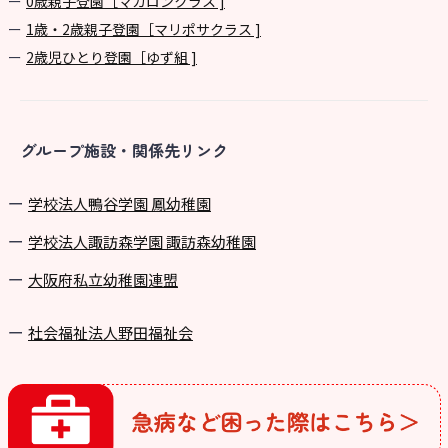
0歳親子登園［マカロンクラス ]
1歳・2歳親子登園［マリポサクラス ]
2歳児ひとり登園［ゆず組 ]
グループ施設・関係先リンク
学校法⼈鴨⾕学園 鳳幼稚園
学校法⼈諏訪森学園 諏訪森幼稚園
⼤阪府私⽴幼稚園連盟
社会福祉法人野田福祉会