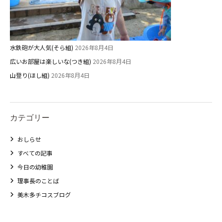
未就園児クラス
0歳親子登園［マカロンクラス ]
水鉄砲が大人気(そら組)
2026年8月4日
1歳・2歳親子登園［マリポサクラ
広いお部屋は楽しいな(つき組)
2026年8月4日
ス ]
山登り(ほし組)
2026年8月4日
2歳児ひとり登園［ゆず組 ]
グループ施設・
カテゴリー
関係先リンク
おしらせ
学校法⼈鴨⾕学園 鳳幼稚園
すべての記事
学校法⼈諏訪森学園 諏訪森幼稚
今日の幼稚園
園
理事長のことば
⼤阪府私⽴幼稚園連盟
美木多チコスブログ
社会福祉法人野田福祉会