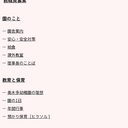
教職員募集
園のこと
園舎案内
安心・安全対策
給食
課外教室
理事長のことば
教育と保育
美⽊多幼稚園の理想
園の1⽇
年間⾏事
預かり保育［ヒラソル ]