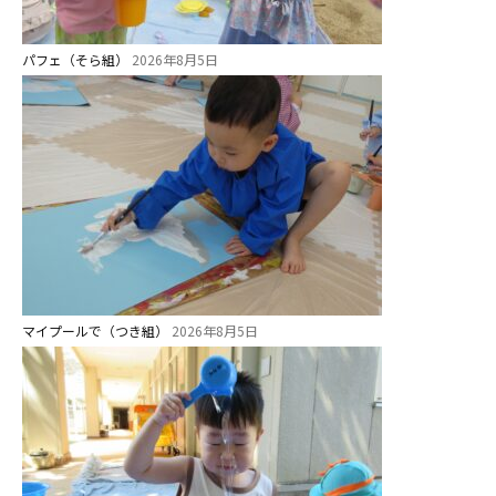
給⾷
パフェ（そら組）
2026年8月5日
課外教室
理事長のことば
教育と保育
美⽊多幼稚園の理想
園の1⽇
年間⾏事
預かり保育［ヒラソル ]
マイプールで（つき組）
2026年8月5日
美⽊多チコス
美⽊多チコスについて
美⽊多チコスブログ