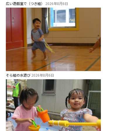
広い遊戯室で（つき組）
2026年8月6日
お知らせ
今日の幼稚園
そら組の水遊び
園児募集要項
2026年8月6日
教職員募集
園のこと
園舎案内
安⼼・安全対策