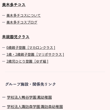
美木多チコス
美⽊多チコスについて
美⽊多チコスブログ
未就園児クラス
0歳親子登園［マカロンクラス ]
1歳・2歳親子登園［マリポサクラス ]
2歳児ひとり登園［ゆず組 ]
グループ施設・関係先リンク
学校法⼈鴨⾕学園 鳳幼稚園
学校法⼈諏訪森学園 諏訪森幼稚園