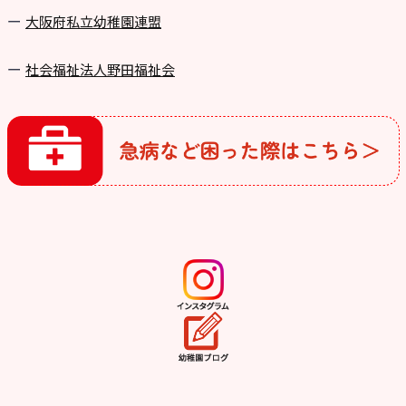
⼤阪府私⽴幼稚園連盟
社会福祉法人野田福祉会