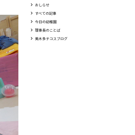
おしらせ
すべての記事
今日の幼稚園
理事長のことば
美木多チコスブログ
教職員募集
未就園児クラス
0歳親子登園［マカロンクラス ]
1歳・2歳親子登園［マリポサクラス ]
2歳児ひとり登園［ゆず組 ]