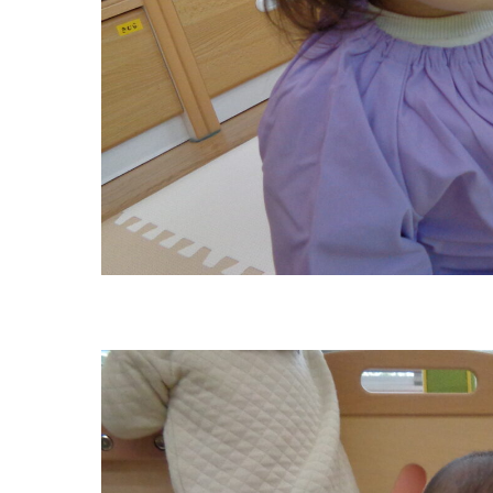
グループ施設・
関係先リンク
学校法⼈鴨⾕学園 鳳幼稚園
学校法⼈諏訪森学園 諏訪森幼稚園
⼤阪府私⽴幼稚園連盟
社会福祉法人野田福祉会