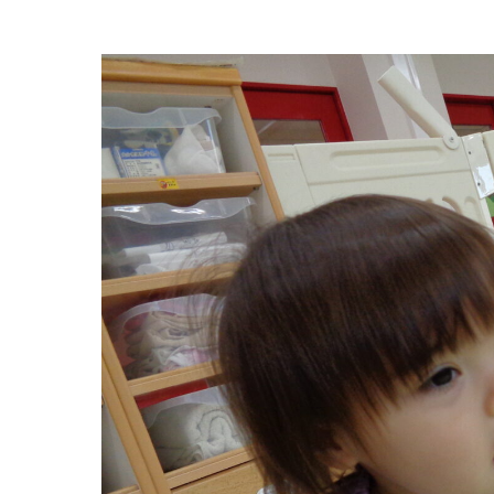
お知らせ
今日の幼
園のこと
教育と保
園舎案内
美⽊多幼稚園
安⼼・安全対策
園の1⽇
給⾷
年間⾏事
課外教室
預かり保育［ヒ
理事長のことば