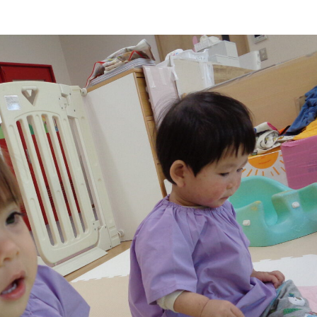
稚園
園児募集要項
育
美⽊多チコス
の理想
美⽊多チコスについて
美⽊多チコスブログ
ラソル ]