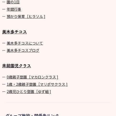
園の1⽇
年間⾏事
預かり保育［ヒラソル ]
美木多チコス
美⽊多チコスについて
美⽊多チコスブログ
未就園児クラス
0歳親子登園［マカロンクラス ]
1歳・2歳親子登園［マリポサクラス ]
2歳児ひとり登園［ゆず組 ]
グループ施設・関係先リンク