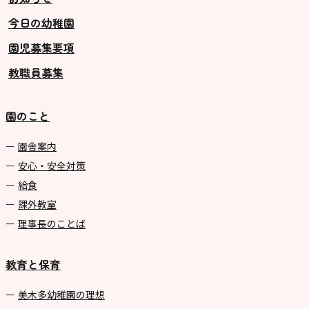
今日の幼稚園
グループ施設・
園児募集要項
関係先リンク
教職員募集
学校法⼈鴨⾕学園 鳳幼稚園
学校法⼈諏訪森学園 諏訪森幼稚
園のこと
園
⼤阪府私⽴幼稚園連盟
園舎案内
安心・安全対策
社会福祉法人野田福祉会
給食
課外教室
理事長のことば
教育と保育
美⽊多幼稚園の理想