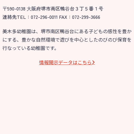
〒590-0138 ⼤阪府堺市南区鴨⾕台３丁５番１号
今日の幼稚園
連絡先TEL：072-296-0011 FAX：072-299-3666
園児募集要項
美木多幼稚園は、堺市南区鴨谷台にある子どもの感性を豊か
にする、豊かな自然環境で遊びを中心としたのびのび保育を
教職員募集
行なっている幼稚園です。
園のこと
情報開⽰データはこちら
園舎案内
安⼼・安全対策
給⾷
課外教室
理事長のことば
教育と保育