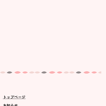
美⽊多幼稚園の理想
園の1⽇
年間⾏事
預かり保育［ヒラソル ]
美⽊多チコス
美⽊多チコスについて
美⽊多チコスブログ
未就園児クラス
0歳親子登園［マカロンクラス ]
1歳・2歳親子登園［マリポサクラ
トップページ
ス ]
2歳児ひとり登園［ゆず組 ]
お知らせ