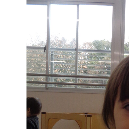
グループ施設・
関係先リンク
学校法⼈鴨⾕学園 鳳幼稚園
学校法⼈諏訪森学園 諏訪森幼稚園
⼤阪府私⽴幼稚園連盟
社会福祉法人野田福祉会