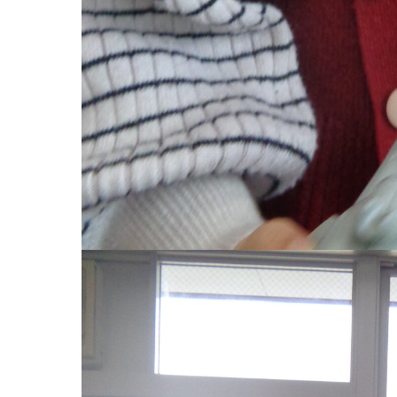
お知らせ
今日の幼
園のこと
教育と保
園舎案内
美⽊多幼稚園
安⼼・安全対策
園の1⽇
給⾷
年間⾏事
課外教室
預かり保育［ヒ
理事長のことば