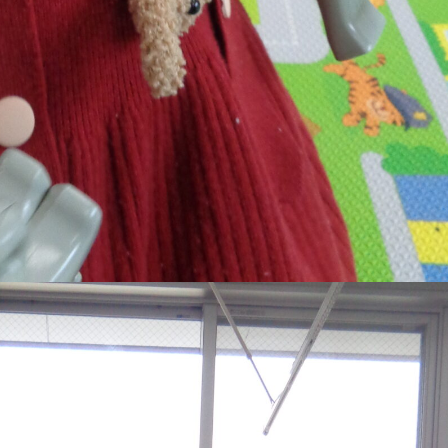
稚園
園児募集要項
育
美⽊多チコス
の理想
美⽊多チコスについて
美⽊多チコスブログ
ラソル ]