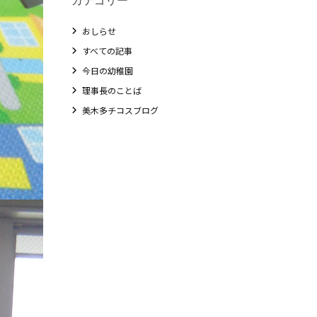
おしらせ
すべての記事
今日の幼稚園
理事長のことば
美木多チコスブログ
教職員募集
未就園児クラス
0歳親子登園［マカロンクラス ]
1歳・2歳親子登園［マリポサクラス ]
2歳児ひとり登園［ゆず組 ]