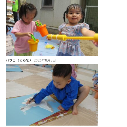
2歳児ひとり登園［ゆず組 ]
グループ施設・
関係先リンク
学校法⼈鴨⾕学園 鳳幼稚園
学校法⼈諏訪森学園 諏訪森幼稚
園
パフェ（そら組）
2026年8月5日
⼤阪府私⽴幼稚園連盟
社会福祉法人野田福祉会