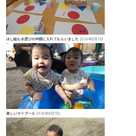
お知らせ
今日の幼稚園
園児募集要項
ほし組も水遊びの仲間に入れてもらいました
2026年8月7日
教職員募集
園のこと
園舎案内
安⼼・安全対策
給⾷
課外教室
楽しいマイプール
2026年8月7日
理事長のことば