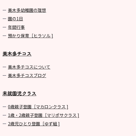
美⽊多幼稚園の理想
園の1⽇
年間⾏事
預かり保育［ヒラソル ]
美木多チコス
美⽊多チコスについて
美⽊多チコスブログ
未就園児クラス
0歳親子登園［マカロンクラス ]
1歳・2歳親子登園［マリポサクラス ]
2歳児ひとり登園［ゆず組 ]