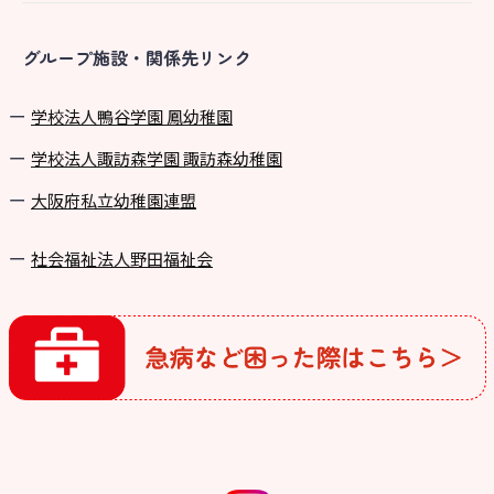
グループ施設・関係先リンク
学校法⼈鴨⾕学園 鳳幼稚園
学校法⼈諏訪森学園 諏訪森幼稚園
⼤阪府私⽴幼稚園連盟
社会福祉法人野田福祉会