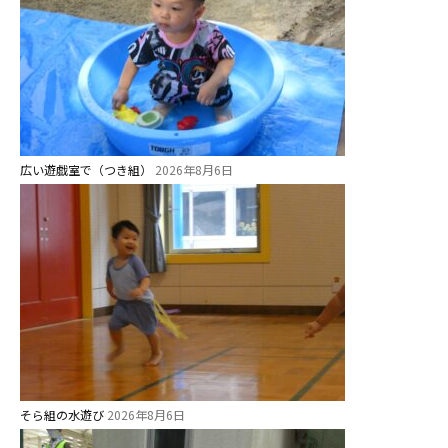
教育と保育
美⽊多幼稚園の理想
園の1⽇
年間⾏事
預かり保育［ヒラソル ]
広い遊戯室で（つき組）
2026年8月6日
美⽊多チコス
美⽊多チコスについて
美⽊多チコスブログ
未就園児クラス
0歳親子登園［マカロンクラス ]
そら組の水遊び
1歳・2歳親子登園［マリポサクラ
2026年8月6日
ス ]