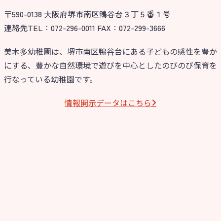
〒590-0138 ⼤阪府堺市南区鴨⾕台３丁５番１号
今日の幼稚園
連絡先TEL：072-296-0011 FAX：072-299-3666
園児募集要項
美木多幼稚園は、堺市南区鴨谷台にある子どもの感性を豊か
にする、豊かな自然環境で遊びを中心としたのびのび保育を
教職員募集
行なっている幼稚園です。
園のこと
情報開⽰データはこちら
園舎案内
安⼼・安全対策
給⾷
課外教室
理事長のことば
教育と保育