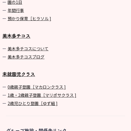
園の1⽇
年間⾏事
預かり保育［ヒラソル ]
美木多チコス
美⽊多チコスについて
美⽊多チコスブログ
未就園児クラス
0歳親子登園［マカロンクラス ]
1歳・2歳親子登園［マリポサクラス ]
2歳児ひとり登園［ゆず組 ]
グループ施設・関係先リンク