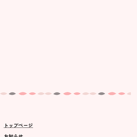
美⽊多幼稚園の理想
園の1⽇
年間⾏事
預かり保育［ヒラソル ]
美⽊多チコス
美⽊多チコスについて
美⽊多チコスブログ
未就園児クラス
0歳親子登園［マカロンクラス ]
1歳・2歳親子登園［マリポサクラ
トップページ
ス ]
2歳児ひとり登園［ゆず組 ]
お知らせ