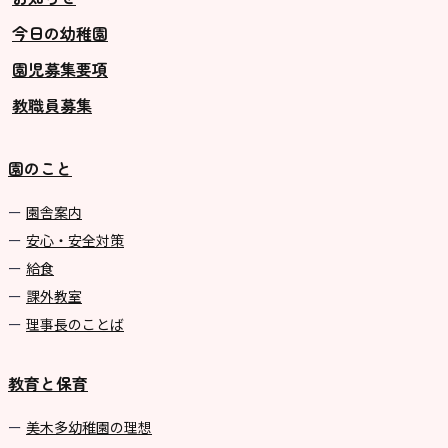
今日の幼稚園
グループ施設・
園児募集要項
関係先リンク
教職員募集
学校法⼈鴨⾕学園 鳳幼稚園
学校法⼈諏訪森学園 諏訪森幼稚
園のこと
園
⼤阪府私⽴幼稚園連盟
園舎案内
安心・安全対策
社会福祉法人野田福祉会
給食
課外教室
理事長のことば
教育と保育
美⽊多幼稚園の理想