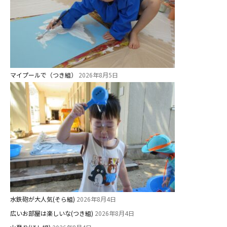
今日の幼稚園
園児募集要項
マイプールで（つき組）
2026年8月5日
教職員募集
園のこと
園舎案内
安⼼・安全対策
給⾷
課外教室
理事長のことば
水鉄砲が大人気(そら組)
2026年8月4日
広いお部屋は楽しいな(つき組)
2026年8月4日