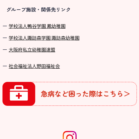
グループ施設・関係先リンク
学校法⼈鴨⾕学園 鳳幼稚園
学校法⼈諏訪森学園 諏訪森幼稚園
⼤阪府私⽴幼稚園連盟
社会福祉法人野田福祉会