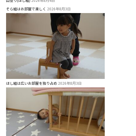
教育と保育
山登り(ほし組)
2026年8月4日
そら組はお部屋で楽しく
2026年8月3日
美⽊多幼稚園の理想
園の1⽇
年間⾏事
預かり保育［ヒラソル ]
美⽊多チコス
美⽊多チコスについて
美⽊多チコスブログ
ほし組は広いお部屋を独り占め
2026年8月3日
未就園児クラス
0歳親子登園［マカロンクラス ]
1歳・2歳親子登園［マリポサクラ
ス ]