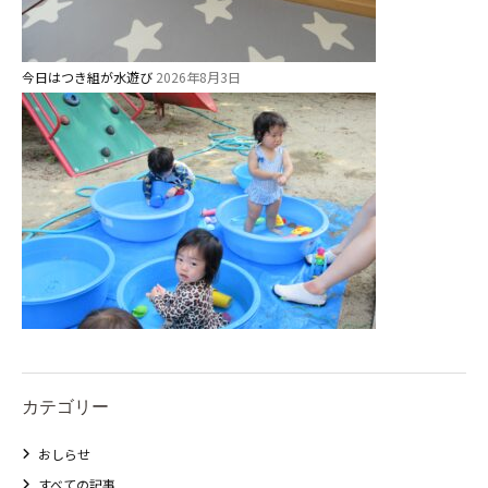
2歳児ひとり登園［ゆず組 ]
グループ施設・
今日はつき組が水遊び
2026年8月3日
関係先リンク
学校法⼈鴨⾕学園 鳳幼稚園
学校法⼈諏訪森学園 諏訪森幼稚
園
⼤阪府私⽴幼稚園連盟
社会福祉法人野田福祉会
カテゴリー
おしらせ
すべての記事