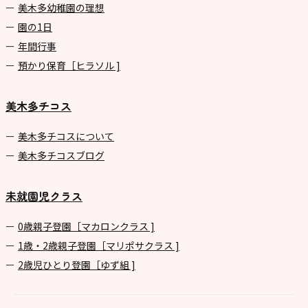
美⽊多幼稚園の理想
園の1⽇
年間⾏事
預かり保育［ヒラソル ]
美木多チコス
美⽊多チコスについて
美⽊多チコスブログ
未就園児クラス
0歳親子登園［マカロンクラス ]
1歳・2歳親子登園［マリポサクラス ]
2歳児ひとり登園［ゆず組 ]