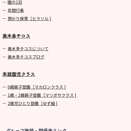
園の1⽇
年間⾏事
預かり保育［ヒラソル ]
美木多チコス
美⽊多チコスについて
美⽊多チコスブログ
未就園児クラス
0歳親子登園［マカロンクラス ]
1歳・2歳親子登園［マリポサクラス ]
2歳児ひとり登園［ゆず組 ]
グループ施設・関係先リンク