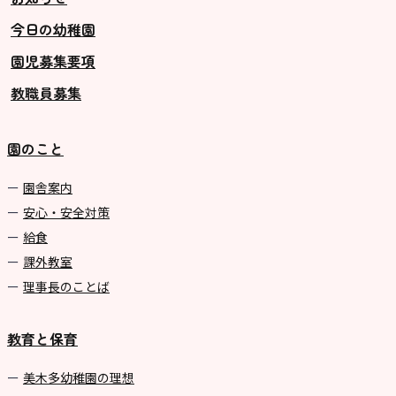
今日の幼稚園
グループ施設・
園児募集要項
関係先リンク
教職員募集
学校法⼈鴨⾕学園 鳳幼稚園
学校法⼈諏訪森学園 諏訪森幼稚
園のこと
園
⼤阪府私⽴幼稚園連盟
園舎案内
安心・安全対策
社会福祉法人野田福祉会
給食
課外教室
理事長のことば
教育と保育
美⽊多幼稚園の理想