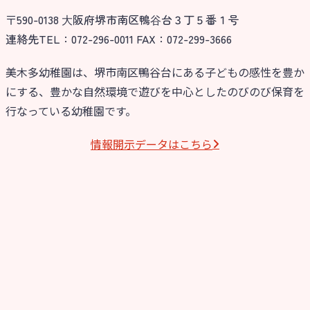
〒590-0138 ⼤阪府堺市南区鴨⾕台３丁５番１号
今日の幼稚園
連絡先TEL：072-296-0011 FAX：072-299-3666
園児募集要項
美木多幼稚園は、堺市南区鴨谷台にある子どもの感性を豊か
にする、豊かな自然環境で遊びを中心としたのびのび保育を
教職員募集
行なっている幼稚園です。
園のこと
情報開⽰データはこちら
園舎案内
安⼼・安全対策
給⾷
課外教室
理事長のことば
教育と保育