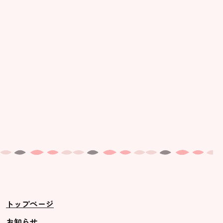
美⽊多幼稚園の理想
園の1⽇
年間⾏事
預かり保育［ヒラソル ]
美⽊多チコス
美⽊多チコスについて
美⽊多チコスブログ
未就園児クラス
0歳親子登園［マカロンクラス ]
1歳・2歳親子登園［マリポサクラ
トップページ
ス ]
2歳児ひとり登園［ゆず組 ]
お知らせ