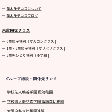
美⽊多チコスについて
美⽊多チコスブログ
未就園児クラス
0歳親子登園［マカロンクラス ]
1歳・2歳親子登園［マリポサクラス ]
2歳児ひとり登園［ゆず組 ]
グループ施設・関係先リンク
学校法⼈鴨⾕学園 鳳幼稚園
学校法⼈諏訪森学園 諏訪森幼稚園
⼤阪府私⽴幼稚園連盟