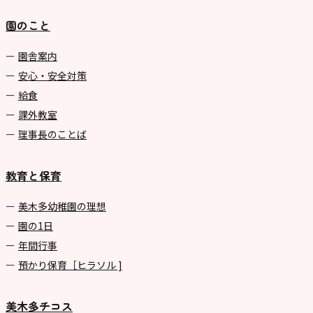
園のこと
園舎案内
安心・安全対策
給食
課外教室
理事長のことば
教育と保育
美⽊多幼稚園の理想
園の1⽇
年間⾏事
預かり保育［ヒラソル ]
美木多チコス