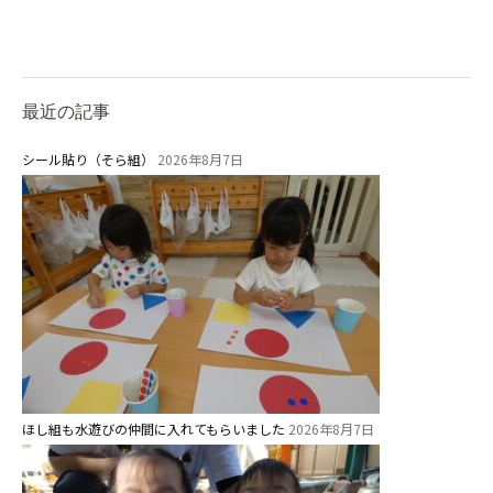
年間⾏事
預かり保育［ヒラソル ]
最近の記事
美⽊多チコス
シール貼り（そら組）
2026年8月7日
美⽊多チコスについて
美⽊多チコスブログ
未就園児クラス
0歳親子登園［マカロンクラス ]
1歳・2歳親子登園［マリポサクラ
ス ]
2歳児ひとり登園［ゆず組 ]
ほし組も水遊びの仲間に入れてもらいました
2026年8月7日
グループ施設・