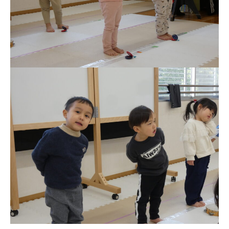
園児募集要項
教職員募集
園のこと
園舎案内
安⼼・安全対策
給⾷
課外教室
理事長のことば
教育と保育
美⽊多幼稚園の理想
園の1⽇