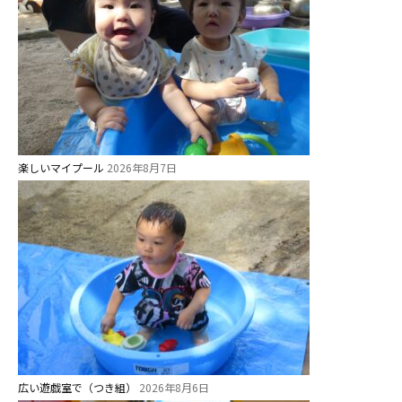
関係先リンク
学校法⼈鴨⾕学園 鳳幼稚園
学校法⼈諏訪森学園 諏訪森幼稚
園
⼤阪府私⽴幼稚園連盟
社会福祉法人野田福祉会
楽しいマイプール
2026年8月7日
広い遊戯室で（つき組）
2026年8月6日