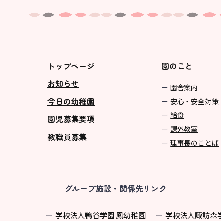
トップページ
園のこと
お知らせ
園舎案内
今日の幼稚園
安心・安全対策
給食
園児募集要項
課外教室
教職員募集
理事長のことば
グループ施設・関係先リンク
学校法⼈鴨⾕学園 鳳幼稚園
学校法⼈諏訪森