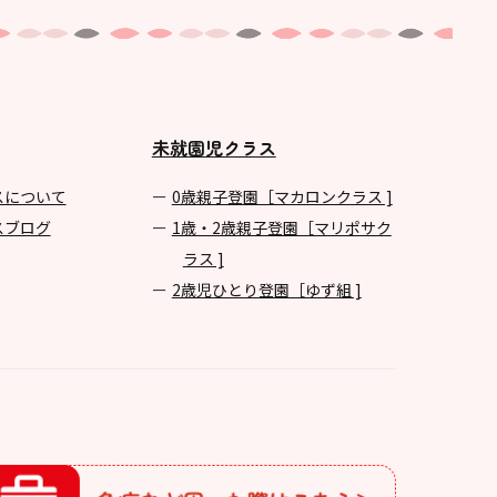
未就園児クラス
スについて
0歳親子登園［マカロンクラス ]
スブログ
1歳・2歳親子登園［マリポサク
ラス ]
2歳児ひとり登園［ゆず組 ]