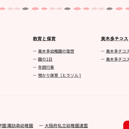
教育と保育
美木多チコス
美⽊多幼稚園の理想
美⽊多チコ
園の1⽇
美⽊多チコ
年間⾏事
預かり保育［ヒラソル ]
学園 諏訪森幼稚園
⼤阪府私⽴幼稚園連盟