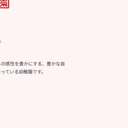
育
美⽊多チコス
の理想
美⽊多チコスについて
美⽊多チコスブログ
号
ラソル ]
もの感性を豊かにする、豊かな自
なっている幼稚園です。