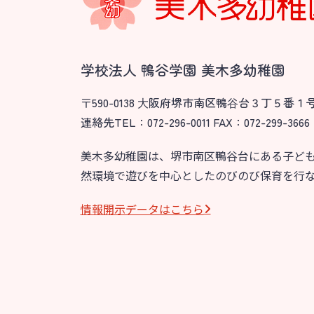
園のこと
教育と保
園舎案内
美⽊多幼稚園
安⼼・安全対策
園の1⽇
学校法人 鴨谷学園 美木多幼稚園
給⾷
年間⾏事
〒590-0138 ⼤阪府堺市南区鴨⾕台３丁５番１
課外教室
預かり保育［ヒ
連絡先TEL：072-296-0011 FAX：072-299-3666
理事長のことば
美木多幼稚園は、堺市南区鴨谷台にある子ど
然環境で遊びを中心としたのびのび保育を行
グループ施設・
関係先リンク
情報開⽰データはこちら
学校法⼈鴨⾕学園 鳳幼稚園
学校法⼈諏訪森学園 諏訪森幼稚園
⼤阪府私⽴幼稚園連盟
社会福祉法人野田福祉会